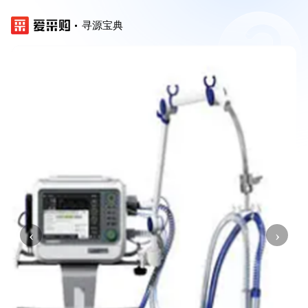
寻源宝典
‹
›