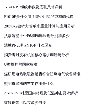
1-1/4 NPT螺纹参数及底孔尺寸详解
F1010E是什么管？能否用3205或3505代换
20x40x2镀锌方管单米重量计算与应用分析
抗渗混凝土中P6和P8膨胀剂分别加多少
法兰PN25和PN16有什么区别
消费者对洗衣机的核心需求调研与分析
U型螺栓的国家标准
煤矿用电热取暖器是否符合防爆电气设备标准
照明母线槽的主要作用是什么
A516Gr70对应国内材质及低温冲击要求解析
镀镍钢带可以过多少电流