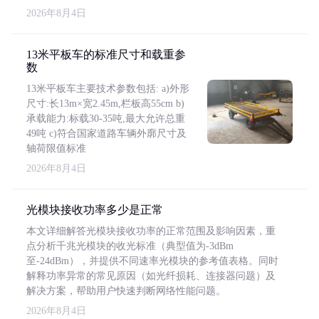
2026年8月4日
13米平板车的标准尺寸和载重参
数
13米平板车主要技术参数包括: a)外形
尺寸:长13m×宽2.45m,栏板高55cm b)
承载能力:标载30-35吨,最大允许总重
49吨 c)符合国家道路车辆外廓尺寸及
轴荷限值标准
2026年8月4日
光模块接收功率多少是正常
本文详细解答光模块接收功率的正常范围及影响因素，重
点分析千兆光模块的收光标准（典型值为-3dBm
至-24dBm），并提供不同速率光模块的参考值表格。同时
解释功率异常的常见原因（如光纤损耗、连接器问题）及
解决方案，帮助用户快速判断网络性能问题。
2026年8月4日