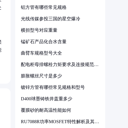
铝方管有哪些常见规格
处
光线传媒参投三国的星空爆冷
横担型号对应重量
锰矿石产品化合水含量
锁
能
曲臂车规格型号大全
配电柜母排螺栓力矩要求及连接规范详
解
膨胀螺丝尺寸是多少
镀锌方管有哪些常见规格和型号
D400球墨铸铁井盖重多少
覆膜砂的耐高温性能如何
RU7088R功率MOSFET特性解析及其在
可调电源设计中的实践