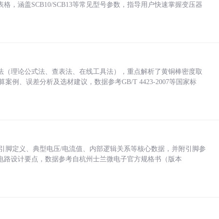
，涵盖SCB10/SCB13等常见型号参数，指导用户快速掌握变压器
法（理论公式法、查表法、在线工具法），重点解析了黄铜棒密度取
计算案例、误差分析及选材建议，数据参考GB/T 4423-2007等国家标
括各引脚定义、典型电压/电流值、内部逻辑关系等核心数据，并附引脚参
电路设计要点，数据参考自杭州士兰微电子官方规格书（版本