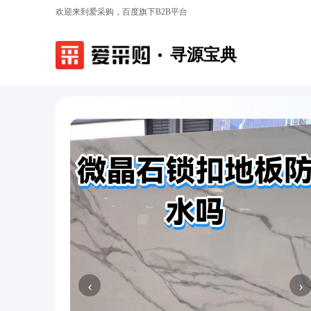
欢迎来到爱采购，百度旗下B2B平台
寻源宝典
‹
›