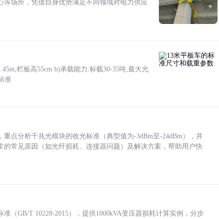
心等场所，凭借自身优势满足不同领域对电力供应
5m,栏板高55cm b)承载能力:标载30-35吨,最大允
标准
点分析千兆光模块的收光标准（典型值为-3dBm至-24dBm），并
常的常见原因（如光纤损耗、连接器问题）及解决方案，帮助用户快
/T 10228-2015），提供1000kVA变压器损耗计算实例，分步