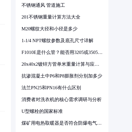
不锈钢通风 管道施工
201不锈钢重量计算方法大全
M20螺纹大径和小径是多少
1-1/4 NPT螺纹参数及底孔尺寸详解
F1010E是什么管？能否用3205或3505代
换
20x40x2镀锌方管单米重量计算与应用
分析
抗渗混凝土中P6和P8膨胀剂分别加多少
法兰PN25和PN16有什么区别
消费者对洗衣机的核心需求调研与分析
U型螺栓的国家标准
煤矿用电热取暖器是否符合防爆电气设
备标准