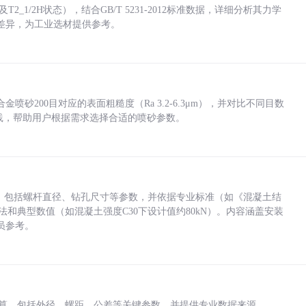
_1/2H状态），结合GB/T 5231-2012标准数据，详细分析其力学
差异，为工业选材提供参考。
砂200目对应的表面粗糙度（Ra 3.2-6.3μm），并对比不同目数
业实践，帮助用户根据需求选择合适的喷砂参数。
力，包括螺杆直径、钻孔尺寸等参数，并依据专业标准（如《混凝土结
方法和典型数值（如混凝土强度C30下设计值约80kN）。内容涵盖安装
员参考。
底孔计算，包括外径、螺距、公差等关键参数，并提供专业数据来源