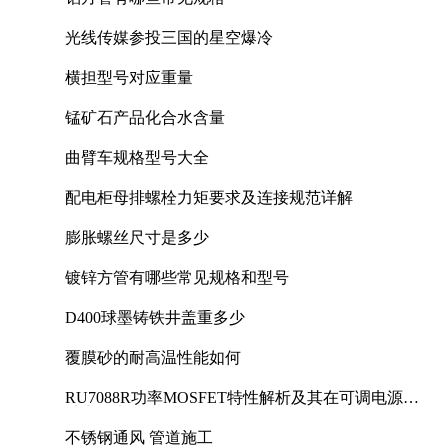
光线传媒参投三国的星空爆冷
横担型号对应重量
锰矿石产品化合水含量
曲臂车规格型号大全
配电柜母排螺栓力矩要求及连接规范详解
膨胀螺丝尺寸是多少
镀锌方管有哪些常见规格和型号
D400球墨铸铁井盖重多少
覆膜砂的耐高温性能如何
RU7088R功率MOSFET特性解析及其在可调电源设
计中的实践
不锈钢通风 管道施工