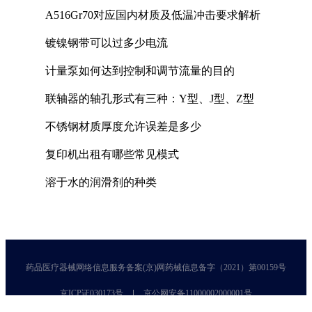
A516Gr70对应国内材质及低温冲击要求解析
镀镍钢带可以过多少电流
计量泵如何达到控制和调节流量的目的
联轴器的轴孔形式有三种：Y型、J型、Z型
不锈钢材质厚度允许误差是多少
复印机出租有哪些常见模式
溶于水的润滑剂的种类
药品医疗器械网络信息服务备案(京)网药械信息备字（2021）第00159号
京ICP证030173号
京公网安备11000002000001号