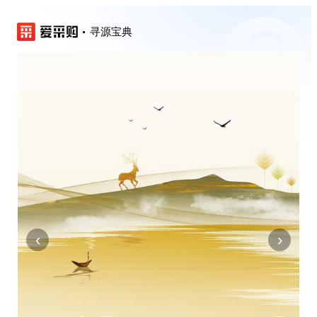
寻源宝典
‹
›