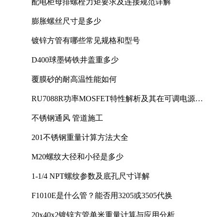
配电柜母排螺栓力矩要求及连接规范详解
膨胀螺丝尺寸是多少
镀锌方管有哪些常见规格和型号
D400球墨铸铁井盖重多少
覆膜砂的耐高温性能如何
RU7088R功率MOSFET特性解析及其在可调电源设
计中的实践
不锈钢通风 管道施工
201不锈钢重量计算方法大全
M20螺纹大径和小径是多少
1-1/4 NPT螺纹参数及底孔尺寸详解
F1010E是什么管？能否用3205或3505代换
20x40x2镀锌方管单米重量计算与应用分析