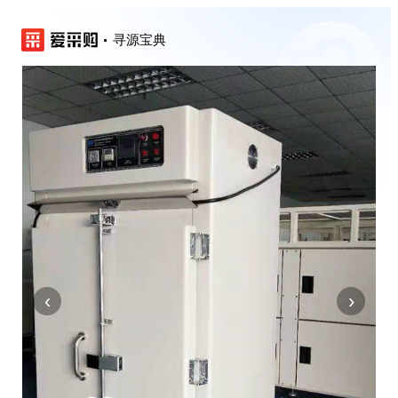
寻源宝典
‹
›