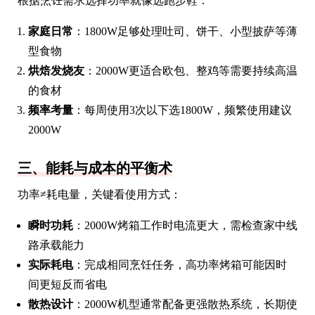
根据烹饪需求选择功率就像选跑步鞋：
家庭日常
：1800W足够处理吐司、饼干、小型披萨等薄
型食物
烘焙发烧友
：2000W更适合欧包、整鸡等需要持续高温
的食材
频率考量
：每周使用3次以下选1800W，频繁使用建议
2000W
三、能耗与成本的平衡术
功率≠耗电量，关键看使用方式：
瞬时功耗
：2000W烤箱工作时电流更大，需检查家中线
路承载能力
实际耗电
：完成相同烹饪任务，高功率烤箱可能因时
间更短反而省电
散热设计
：2000W机型通常配备更强散热系统，长期使