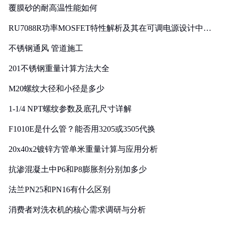
覆膜砂的耐高温性能如何
RU7088R功率MOSFET特性解析及其在可调电源设计中的
实践
不锈钢通风 管道施工
201不锈钢重量计算方法大全
M20螺纹大径和小径是多少
1-1/4 NPT螺纹参数及底孔尺寸详解
F1010E是什么管？能否用3205或3505代换
20x40x2镀锌方管单米重量计算与应用分析
抗渗混凝土中P6和P8膨胀剂分别加多少
法兰PN25和PN16有什么区别
消费者对洗衣机的核心需求调研与分析