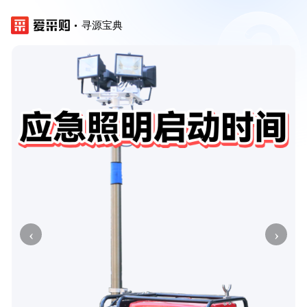
寻源宝典
‹
›