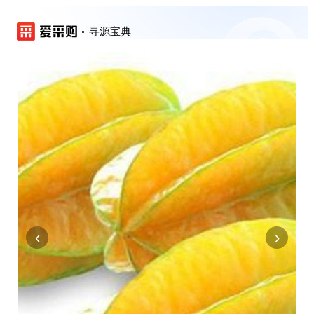
寻源宝典
‹
›