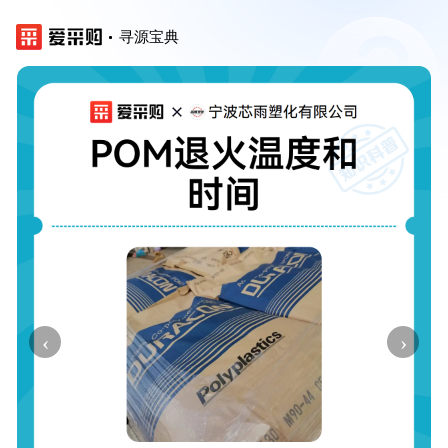
寻源宝典
‹
›