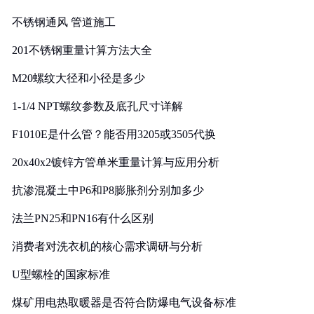
实践
不锈钢通风 管道施工
201不锈钢重量计算方法大全
M20螺纹大径和小径是多少
1-1/4 NPT螺纹参数及底孔尺寸详解
F1010E是什么管？能否用3205或3505代换
20x40x2镀锌方管单米重量计算与应用分析
抗渗混凝土中P6和P8膨胀剂分别加多少
法兰PN25和PN16有什么区别
消费者对洗衣机的核心需求调研与分析
U型螺栓的国家标准
煤矿用电热取暖器是否符合防爆电气设备标准