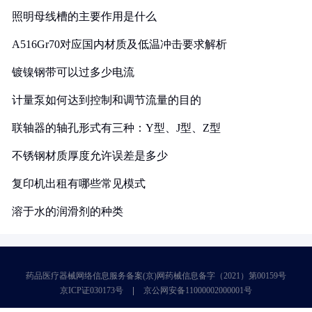
照明母线槽的主要作用是什么
A516Gr70对应国内材质及低温冲击要求解析
镀镍钢带可以过多少电流
计量泵如何达到控制和调节流量的目的
联轴器的轴孔形式有三种：Y型、J型、Z型
不锈钢材质厚度允许误差是多少
复印机出租有哪些常见模式
溶于水的润滑剂的种类
药品医疗器械网络信息服务备案(京)网药械信息备字（2021）第00159号
京ICP证030173号
京公网安备11000002000001号