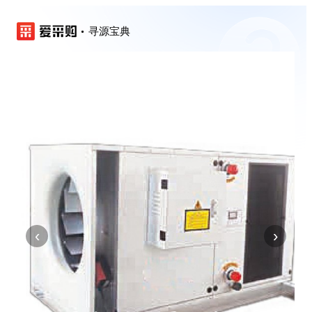
寻源宝典
‹
›