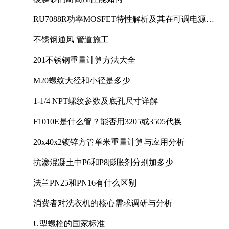
RU7088R功率MOSFET特性解析及其在可调电源设
计中的实践
不锈钢通风 管道施工
201不锈钢重量计算方法大全
M20螺纹大径和小径是多少
1-1/4 NPT螺纹参数及底孔尺寸详解
F1010E是什么管？能否用3205或3505代换
20x40x2镀锌方管单米重量计算与应用分析
抗渗混凝土中P6和P8膨胀剂分别加多少
法兰PN25和PN16有什么区别
消费者对洗衣机的核心需求调研与分析
U型螺栓的国家标准