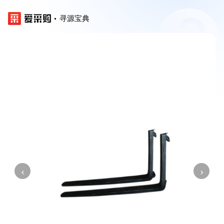
寻源宝典
‹
›