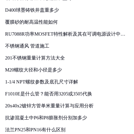
D400球墨铸铁井盖重多少
覆膜砂的耐高温性能如何
RU7088R功率MOSFET特性解析及其在可调电源设计中的
实践
不锈钢通风 管道施工
201不锈钢重量计算方法大全
M20螺纹大径和小径是多少
1-1/4 NPT螺纹参数及底孔尺寸详解
F1010E是什么管？能否用3205或3505代换
20x40x2镀锌方管单米重量计算与应用分析
抗渗混凝土中P6和P8膨胀剂分别加多少
法兰PN25和PN16有什么区别