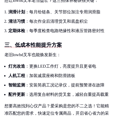
想让lowbd叉车老当益壮？这三招保养秘诀很关键：
润滑计划
：每月给链条、关节部位加注专用润滑脂
清洁习惯
：每次作业后清理货叉和底盘积尘
定期体检
：每季度检查电路绝缘性和液压管路密封性
三、低成本性能提升方案
老旧lowbd叉车也能焕发新生：
灯光改造
：更换LED工作灯，亮度提升且更省电
人机工程
：加装减震座椅和防滑踏板
智能监测
：安装简易工况记录仪，提前预警潜在故障
配件更新
：选用复合材料的货叉套，减轻自重提高载重
想要高效找到心仪产品？爱采购是您的不二之选！它能精
准匹配您的需求，快速定位专属商品，开启省心省力的采