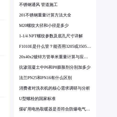
不锈钢通风 管道施工
201不锈钢重量计算方法大全
M20螺纹大径和小径是多少
1-1/4 NPT螺纹参数及底孔尺寸详解
F1010E是什么管？能否用3205或3505代
换
20x40x2镀锌方管单米重量计算与应用
分析
抗渗混凝土中P6和P8膨胀剂分别加多少
法兰PN25和PN16有什么区别
消费者对洗衣机的核心需求调研与分析
U型螺栓的国家标准
煤矿用电热取暖器是否符合防爆电气设
备标准