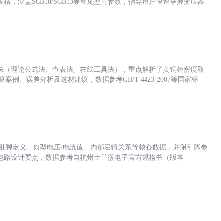
，涵盖SCB10/SCB13等常见型号参数，指导用户快速掌握变压器
法（理论公式法、查表法、在线工具法），重点解析了黄铜棒密度取
计算案例、误差分析及选材建议，数据参考GB/T 4423-2007等国家标
括各引脚定义、典型电压/电流值、内部逻辑关系等核心数据，并附引脚参
电路设计要点，数据参考自杭州士兰微电子官方规格书（版本