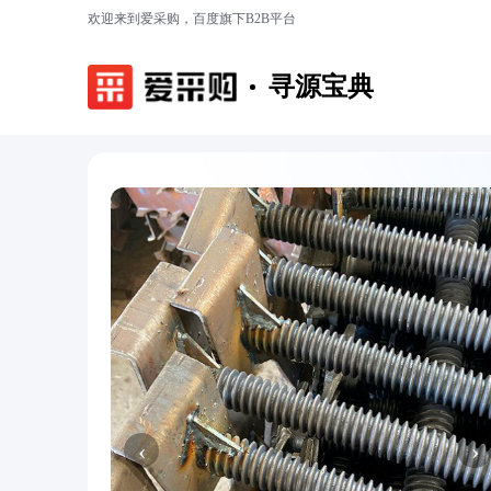
欢迎来到爱采购，百度旗下B2B平台
寻源宝典
‹
›