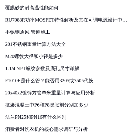
覆膜砂的耐高温性能如何
RU7088R功率MOSFET特性解析及其在可调电源设计中的
实践
不锈钢通风 管道施工
201不锈钢重量计算方法大全
M20螺纹大径和小径是多少
1-1/4 NPT螺纹参数及底孔尺寸详解
F1010E是什么管？能否用3205或3505代换
20x40x2镀锌方管单米重量计算与应用分析
抗渗混凝土中P6和P8膨胀剂分别加多少
法兰PN25和PN16有什么区别
消费者对洗衣机的核心需求调研与分析