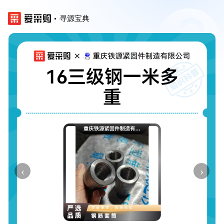
寻源宝典
‹
›