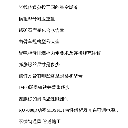
光线传媒参投三国的星空爆冷
横担型号对应重量
锰矿石产品化合水含量
曲臂车规格型号大全
配电柜母排螺栓力矩要求及连接规范详解
膨胀螺丝尺寸是多少
镀锌方管有哪些常见规格和型号
D400球墨铸铁井盖重多少
覆膜砂的耐高温性能如何
RU7088R功率MOSFET特性解析及其在可调电源设
计中的实践
不锈钢通风 管道施工