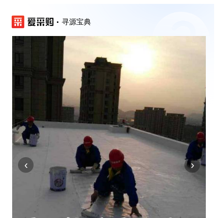
寻源宝典
‹
›