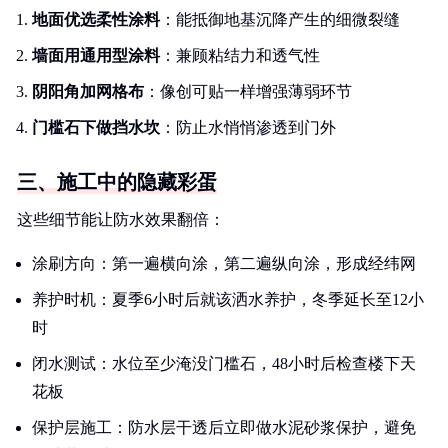
地面优选柔性涂料
：能抵御地基沉降产生的细微裂缝
墙面用通用型涂料
：兼顾粘结力和透气性
阴阳角加网格布
：像创可贴一样增强薄弱环节
门槛石下做挡水坎
：防止水悄悄渗透到门外
三、施工中的隐藏彩蛋
这些细节能让防水效果翻倍：
涂刷方向：第一遍横向涂，第二遍纵向涂，形成经纬网
养护时机：夏季6小时后就该洒水养护，冬季延长至12小
时
闭水测试：水位至少淹没门槛石，48小时后检查楼下天
花板
保护层施工：防水层干透后立即做水泥砂浆保护，避免