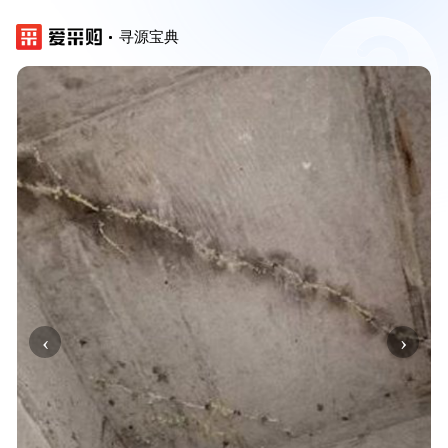
寻源宝典
‹
›