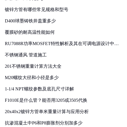
镀锌方管有哪些常见规格和型号
D400球墨铸铁井盖重多少
覆膜砂的耐高温性能如何
RU7088R功率MOSFET特性解析及其在可调电源设计中的
实践
不锈钢通风 管道施工
201不锈钢重量计算方法大全
M20螺纹大径和小径是多少
1-1/4 NPT螺纹参数及底孔尺寸详解
F1010E是什么管？能否用3205或3505代换
20x40x2镀锌方管单米重量计算与应用分析
抗渗混凝土中P6和P8膨胀剂分别加多少