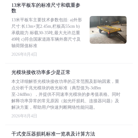
13米平板车的标准尺寸和载重参
数
13米平板车主要技术参数包括: a)外形
尺寸:长13m×宽2.45m,栏板高55cm b)
承载能力:标载30-35吨,最大允许总重
49吨 c)符合国家道路车辆外廓尺寸及
轴荷限值标准
2026年8月4日
光模块接收功率多少是正常
本文详细解答光模块接收功率的正常范围及影响因素，重
点分析千兆光模块的收光标准（典型值为-3dBm
至-24dBm），并提供不同速率光模块的参考值表格。同时
解释功率异常的常见原因（如光纤损耗、连接器问题）及
解决方案，帮助用户快速判断网络性能问题。
2026年8月4日
干式变压器损耗标准一览表及计算方法