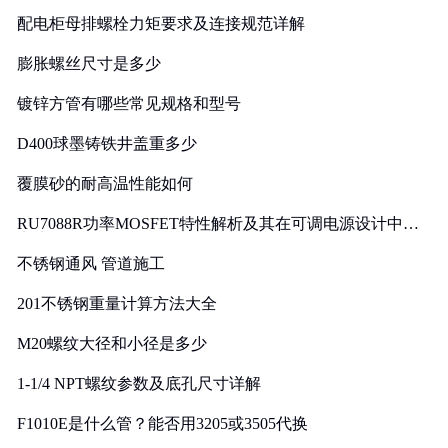
配电柜母排螺栓力矩要求及连接规范详解
膨胀螺丝尺寸是多少
镀锌方管有哪些常见规格和型号
D400球墨铸铁井盖重多少
覆膜砂的耐高温性能如何
RU7088R功率MOSFET特性解析及其在可调电源设计中的
实践
不锈钢通风 管道施工
201不锈钢重量计算方法大全
M20螺纹大径和小径是多少
1-1/4 NPT螺纹参数及底孔尺寸详解
F1010E是什么管？能否用3205或3505代换