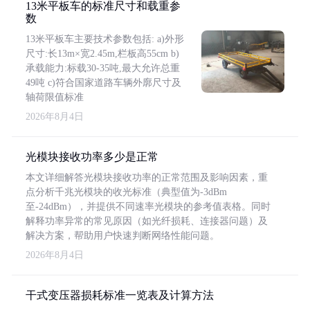
13米平板车的标准尺寸和载重参
数
13米平板车主要技术参数包括: a)外形
尺寸:长13m×宽2.45m,栏板高55cm b)
承载能力:标载30-35吨,最大允许总重
49吨 c)符合国家道路车辆外廓尺寸及
轴荷限值标准
2026年8月4日
光模块接收功率多少是正常
本文详细解答光模块接收功率的正常范围及影响因素，重
点分析千兆光模块的收光标准（典型值为-3dBm
至-24dBm），并提供不同速率光模块的参考值表格。同时
解释功率异常的常见原因（如光纤损耗、连接器问题）及
解决方案，帮助用户快速判断网络性能问题。
2026年8月4日
干式变压器损耗标准一览表及计算方法