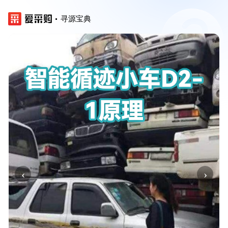
寻源宝典
‹
›