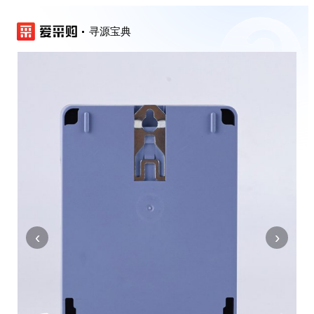
寻源宝典
‹
›