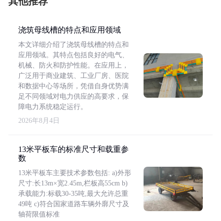
其他推荐
浇筑母线槽的特点和应用领域
本文详细介绍了浇筑母线槽的特点和
应用领域。其特点包括良好的电气、
机械、防火和防护性能。在应用上，
广泛用于商业建筑、工业厂房、医院
和数据中心等场所，凭借自身优势满
足不同领域对电力供应的高要求，保
障电力系统稳定运行。
2026年8月4日
13米平板车的标准尺寸和载重参
数
13米平板车主要技术参数包括: a)外形
尺寸:长13m×宽2.45m,栏板高55cm b)
承载能力:标载30-35吨,最大允许总重
49吨 c)符合国家道路车辆外廓尺寸及
轴荷限值标准