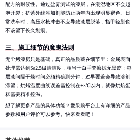
配方的耐候性。通过盐雾测试的漆层，在潮湿地区不会起
泡开裂；抗紫外线添加剂能防止两年内出现明显褪色。日
常洗车时，高压水枪冲击不应导致漆层脱落，指甲轻划也
不该留下长久划痕。
三、施工细节的魔鬼法则
无尘烤漆房只是基础，真正的品质藏在细节里：金属表面
处理需达到Sa2.5级清洁度，相当于白手套擦拭无黑迹；每
层漆间隔干燥时间必须精确到分钟，过早覆盖会导致溶剂
滞留；烘烤温度曲线误差需控制在±3℃以内，就像烘焙蛋
糕需要精准控温。
想了解更多产品的具体功能？爱采购平台上有详细的产品
参数和用户评价可以参考。快来看看吧！