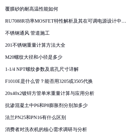
覆膜砂的耐高温性能如何
RU7088R功率MOSFET特性解析及其在可调电源设计中的
实践
不锈钢通风 管道施工
201不锈钢重量计算方法大全
M20螺纹大径和小径是多少
1-1/4 NPT螺纹参数及底孔尺寸详解
F1010E是什么管？能否用3205或3505代换
20x40x2镀锌方管单米重量计算与应用分析
抗渗混凝土中P6和P8膨胀剂分别加多少
法兰PN25和PN16有什么区别
消费者对洗衣机的核心需求调研与分析