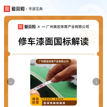
寻源宝典
‹
›