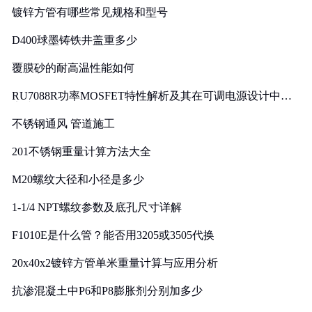
镀锌方管有哪些常见规格和型号
D400球墨铸铁井盖重多少
覆膜砂的耐高温性能如何
RU7088R功率MOSFET特性解析及其在可调电源设计中的
实践
不锈钢通风 管道施工
201不锈钢重量计算方法大全
M20螺纹大径和小径是多少
1-1/4 NPT螺纹参数及底孔尺寸详解
F1010E是什么管？能否用3205或3505代换
20x40x2镀锌方管单米重量计算与应用分析
抗渗混凝土中P6和P8膨胀剂分别加多少