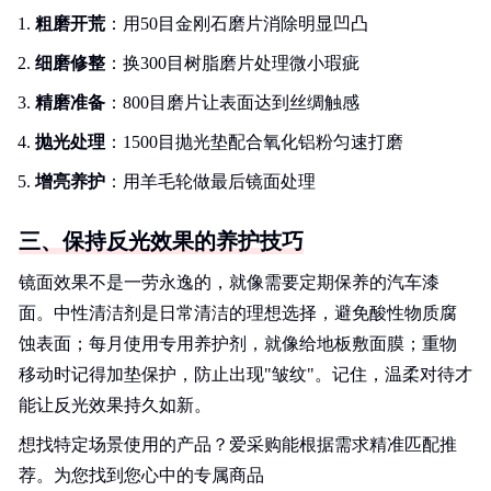
粗磨开荒
：用50目金刚石磨片消除明显凹凸
细磨修整
：换300目树脂磨片处理微小瑕疵
精磨准备
：800目磨片让表面达到丝绸触感
抛光处理
：1500目抛光垫配合氧化铝粉匀速打磨
增亮养护
：用羊毛轮做最后镜面处理
三、保持反光效果的养护技巧
镜面效果不是一劳永逸的，就像需要定期保养的汽车漆
面。中性清洁剂是日常清洁的理想选择，避免酸性物质腐
蚀表面；每月使用专用养护剂，就像给地板敷面膜；重物
移动时记得加垫保护，防止出现"皱纹"。记住，温柔对待才
能让反光效果持久如新。
想找特定场景使用的产品？爱采购能根据需求精准匹配推
荐。为您找到您心中的专属商品