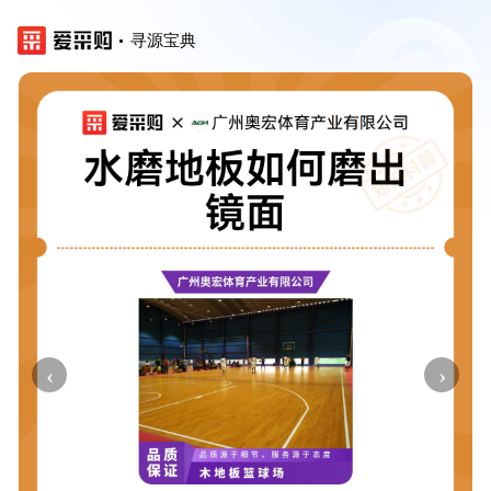
寻源宝典
‹
›