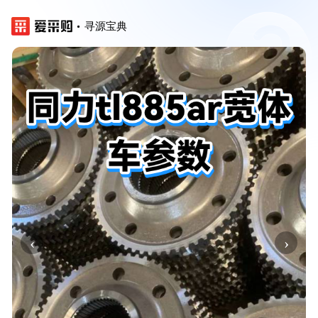
寻源宝典
‹
›