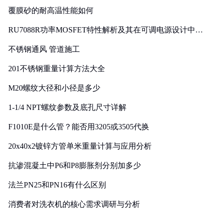
覆膜砂的耐高温性能如何
RU7088R功率MOSFET特性解析及其在可调电源设计中的
实践
不锈钢通风 管道施工
201不锈钢重量计算方法大全
M20螺纹大径和小径是多少
1-1/4 NPT螺纹参数及底孔尺寸详解
F1010E是什么管？能否用3205或3505代换
20x40x2镀锌方管单米重量计算与应用分析
抗渗混凝土中P6和P8膨胀剂分别加多少
法兰PN25和PN16有什么区别
消费者对洗衣机的核心需求调研与分析