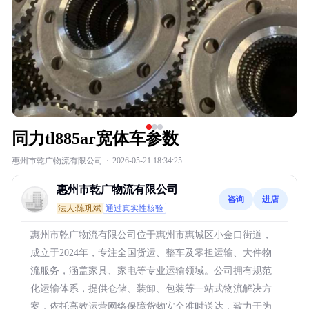
同力tl885ar宽体车参数
惠州市乾广物流有限公司
·
2026-05-21 18:34:25
惠州市乾广物流有限公司
咨询
进店
法人:陈巩斌
通过真实性核验
惠州市乾广物流有限公司位于惠州市惠城区小金口街道，
成立于2024年，专注全国货运、整车及零担运输、大件物
流服务，涵盖家具、家电等专业运输领域。公司拥有规范
化运输体系，提供仓储、装卸、包装等一站式物流解决方
案，依托高效运营网络保障货物安全准时送达，致力于为