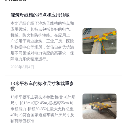
浇筑母线槽的特点和应用领域
本文详细介绍了浇筑母线槽的特点和
应用领域。其特点包括良好的电气、
机械、防火和防护性能。在应用上，
广泛用于商业建筑、工业厂房、医院
和数据中心等场所，凭借自身优势满
足不同领域对电力供应的高要求，保
障电力系统稳定运行。
2026年8月4日
13米平板车的标准尺寸和载重参
数
13米平板车主要技术参数包括: a)外形
尺寸:长13m×宽2.45m,栏板高55cm b)
承载能力:标载30-35吨,最大允许总重
49吨 c)符合国家道路车辆外廓尺寸及
轴荷限值标准