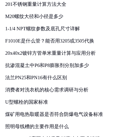
201不锈钢重量计算方法大全
M20螺纹大径和小径是多少
1-1/4 NPT螺纹参数及底孔尺寸详解
F1010E是什么管？能否用3205或3505代换
20x40x2镀锌方管单米重量计算与应用分析
抗渗混凝土中P6和P8膨胀剂分别加多少
法兰PN25和PN16有什么区别
消费者对洗衣机的核心需求调研与分析
U型螺栓的国家标准
煤矿用电热取暖器是否符合防爆电气设备标准
照明母线槽的主要作用是什么