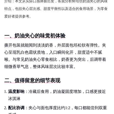
介绍：
本文从实际口感体验出发，客观分析鲜培坊奶油夹心的风味
特点，包括夹心层次感、甜度平衡性以及适合的食用场景，为零食
爱好者提供参考。
一、奶油夹心的味觉初体验
撕开包装就能闻到淡淡奶香，外层面包坯松软有弹性。夹
心呈现乳白色霜状质地，入口瞬间化开，甜度适中不腻
喉。与常见奶油夹心零食相比，奶香更为突出，后调带着
细微香草气息，整体风味层次比较丰富。
二、值得留意的细节表现
温度影响
：冷藏后食用，奶油凝固度增加，口感更接近
冰淇淋
配比协调
：夹心与面包厚度比约1:2，每口都能尝到双重