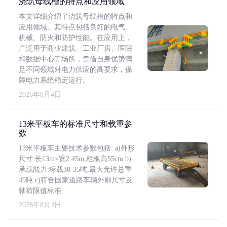
浇筑母线槽的特点和应用领域
本文详细介绍了浇筑母线槽的特点和
应用领域。其特点包括良好的电气、
机械、防火和防护性能。在应用上，
广泛用于商业建筑、工业厂房、医院
和数据中心等场所，凭借自身优势满
足不同领域对电力供应的高要求，保
障电力系统稳定运行。
2026年8月4日
13米平板车的标准尺寸和载重参
数
13米平板车主要技术参数包括: a)外形
尺寸:长13m×宽2.45m,栏板高55cm b)
承载能力:标载30-35吨,最大允许总重
49吨 c)符合国家道路车辆外廓尺寸及
轴荷限值标准
2026年8月4日