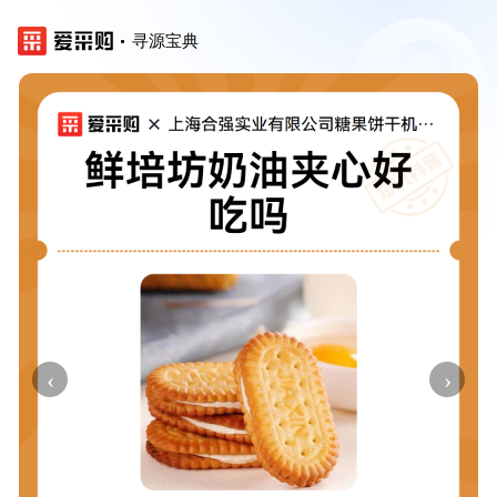
寻源宝典
‹
›