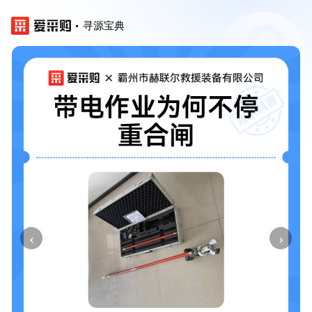
寻源宝典
‹
›