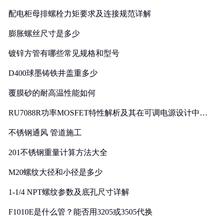
配电柜母排螺栓力矩要求及连接规范详解
膨胀螺丝尺寸是多少
镀锌方管有哪些常见规格和型号
D400球墨铸铁井盖重多少
覆膜砂的耐高温性能如何
RU7088R功率MOSFET特性解析及其在可调电源设计中的
实践
不锈钢通风 管道施工
201不锈钢重量计算方法大全
M20螺纹大径和小径是多少
1-1/4 NPT螺纹参数及底孔尺寸详解
F1010E是什么管？能否用3205或3505代换