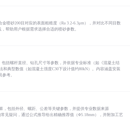
砂200目对应的表面粗糙度（Ra 3.2-6.3μm），并对比不同目数
业实践，帮助用户根据需求选择合适的喷砂参数。
力，包括螺杆直径、钻孔尺寸等参数，并依据专业标准（如《混凝土结
方法和典型数值（如混凝土强度C30下设计值约80kN）。内容涵盖安装
员参考。
底孔计算，包括外径、螺距、公差等关键参数，并提供专业数据来源
孔尺寸的常见疑问，通过公式推导给出精确推荐值（Φ5.18mm），并附加工艺