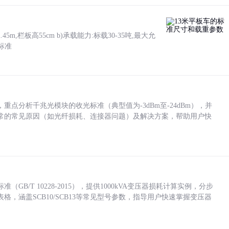
5m,栏板高55cm b)承载能力:标载30-35吨,最大允
标准
点分析千兆光模块的收光标准（典型值为-3dBm至-24dBm），并
常的常见原因（如光纤损耗、连接器问题）及解决方案，帮助用户快
/T 10228-2015），提供1000kVA变压器损耗计算实例，分步
，涵盖SCB10/SCB13等常见型号参数，指导用户快速掌握变压器