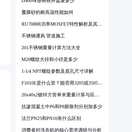
D400球墨铸铁井盖重多少
覆膜砂的耐高温性能如何
RU7088R功率MOSFET特性解析及其在
可调电源设计中的实践
不锈钢通风 管道施工
201不锈钢重量计算方法大全
M20螺纹大径和小径是多少
1-1/4 NPT螺纹参数及底孔尺寸详解
F1010E是什么管？能否用3205或3505代
换
20x40x2镀锌方管单米重量计算与应用
分析
抗渗混凝土中P6和P8膨胀剂分别加多少
法兰PN25和PN16有什么区别
消费者对洗衣机的核心需求调研与分析