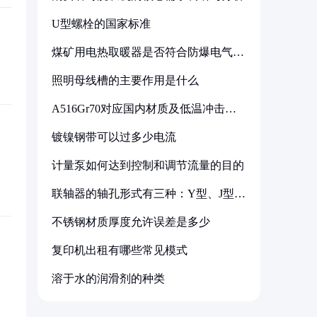
U型螺栓的国家标准
煤矿用电热取暖器是否符合防爆电气设
备标准
照明母线槽的主要作用是什么
A516Gr70对应国内材质及低温冲击要
求解析
镀镍钢带可以过多少电流
计量泵如何达到控制和调节流量的目的
联轴器的轴孔形式有三种：Y型、J型、
Z型
不锈钢材质厚度允许误差是多少
复印机出租有哪些常见模式
溶于水的润滑剂的种类