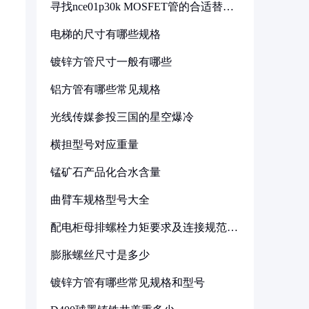
寻找nce01p30k MOSFET管的合适替代
型号
电梯的尺寸有哪些规格
镀锌方管尺寸一般有哪些
铝方管有哪些常见规格
光线传媒参投三国的星空爆冷
横担型号对应重量
锰矿石产品化合水含量
曲臂车规格型号大全
配电柜母排螺栓力矩要求及连接规范详
解
膨胀螺丝尺寸是多少
镀锌方管有哪些常见规格和型号