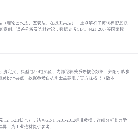
法（理论公式法、查表法、在线工具法），重点解析了黄铜棒密度取
计算案例、误差分析及选材建议，数据参考GB/T 4423-2007等国家标
括各引脚定义、典型电压/电流值、内部逻辑关系等核心数据，并附引脚参
电路设计要点，数据参考自杭州士兰微电子官方规格书（版本
_1/2H状态），结合GB/T 5231-2012标准数据，详细分析其力学
差异，为工业选材提供参考。