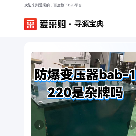
欢迎来到爱采购，百度旗下B2B平台
寻源宝典
‹
›