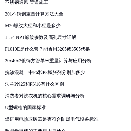
不锈钢通风 管道施工
201不锈钢重量计算方法大全
M20螺纹大径和小径是多少
1-1/4 NPT螺纹参数及底孔尺寸详解
F1010E是什么管？能否用3205或3505代换
20x40x2镀锌方管单米重量计算与应用分析
抗渗混凝土中P6和P8膨胀剂分别加多少
法兰PN25和PN16有什么区别
消费者对洗衣机的核心需求调研与分析
U型螺栓的国家标准
煤矿用电热取暖器是否符合防爆电气设备标准
照明母线槽的主要作用是什么