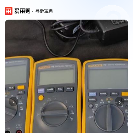
寻源宝典
‹
›