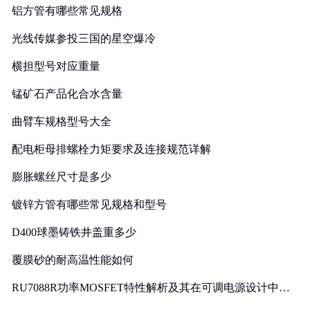
铝方管有哪些常见规格
光线传媒参投三国的星空爆冷
横担型号对应重量
锰矿石产品化合水含量
曲臂车规格型号大全
配电柜母排螺栓力矩要求及连接规范详解
膨胀螺丝尺寸是多少
镀锌方管有哪些常见规格和型号
D400球墨铸铁井盖重多少
覆膜砂的耐高温性能如何
RU7088R功率MOSFET特性解析及其在可调电源设计中的
实践