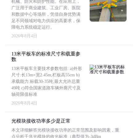
机械、防火和防护性能。在应用上，
广泛用于商业建筑、工业厂房、医院
和数据中心等场所，凭借自身优势满
足不同领域对电力供应的高要求，保
障电力系统稳定运行。
2026年8月4日
13米平板车的标准尺寸和载重参
数
13米平板车主要技术参数包括: a)外形
尺寸:长13m×宽2.45m,栏板高55cm b)
承载能力:标载30-35吨,最大允许总重
49吨 c)符合国家道路车辆外廓尺寸及
轴荷限值标准
2026年8月4日
光模块接收功率多少是正常
本文详细解答光模块接收功率的正常范围及影响因素，重
点分析千兆光模块的收光标准（典型值为-3dBm