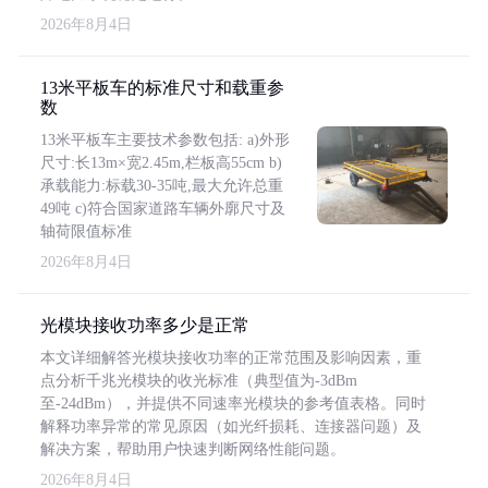
2026年8月4日
13米平板车的标准尺寸和载重参
数
13米平板车主要技术参数包括: a)外形
尺寸:长13m×宽2.45m,栏板高55cm b)
承载能力:标载30-35吨,最大允许总重
49吨 c)符合国家道路车辆外廓尺寸及
轴荷限值标准
2026年8月4日
光模块接收功率多少是正常
本文详细解答光模块接收功率的正常范围及影响因素，重
点分析千兆光模块的收光标准（典型值为-3dBm
至-24dBm），并提供不同速率光模块的参考值表格。同时
解释功率异常的常见原因（如光纤损耗、连接器问题）及
解决方案，帮助用户快速判断网络性能问题。
2026年8月4日