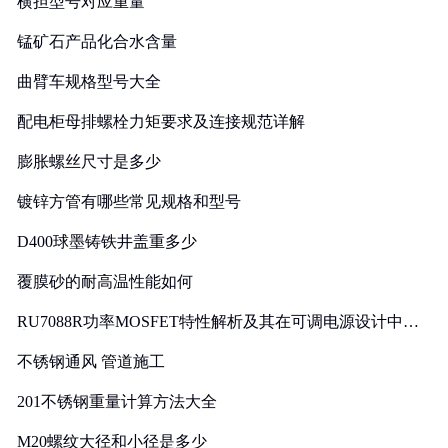
横担型号对应重量
锰矿石产品化合水含量
曲臂车规格型号大全
配电柜母排螺栓力矩要求及连接规范详解
膨胀螺丝尺寸是多少
镀锌方管有哪些常见规格和型号
D400球墨铸铁井盖重多少
覆膜砂的耐高温性能如何
RU7088R功率MOSFET特性解析及其在可调电源设计中的
实践
不锈钢通风 管道施工
201不锈钢重量计算方法大全
M20螺纹大径和小径是多少