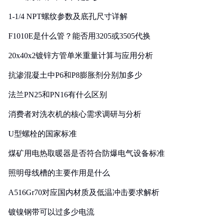
1-1/4 NPT螺纹参数及底孔尺寸详解
F1010E是什么管？能否用3205或3505代换
20x40x2镀锌方管单米重量计算与应用分析
抗渗混凝土中P6和P8膨胀剂分别加多少
法兰PN25和PN16有什么区别
消费者对洗衣机的核心需求调研与分析
U型螺栓的国家标准
煤矿用电热取暖器是否符合防爆电气设备标准
照明母线槽的主要作用是什么
A516Gr70对应国内材质及低温冲击要求解析
镀镍钢带可以过多少电流