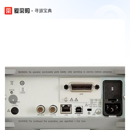
寻源宝典
‹
›