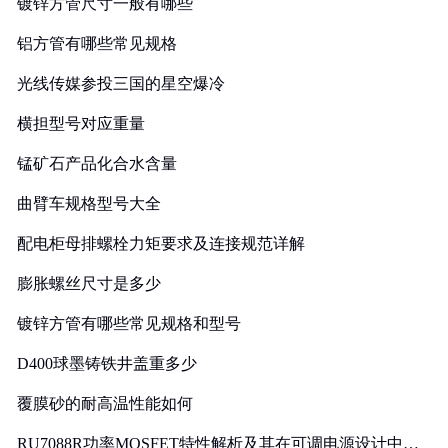
镀锌方管尺寸一般有哪些
铝方管有哪些常见规格
光线传媒参投三国的星空爆冷
横担型号对应重量
锰矿石产品化合水含量
曲臂车规格型号大全
配电柜母排螺栓力矩要求及连接规范详解
膨胀螺丝尺寸是多少
镀锌方管有哪些常见规格和型号
D400球墨铸铁井盖重多少
覆膜砂的耐高温性能如何
RU7088R功率MOSFET特性解析及其在可调电源设计中的