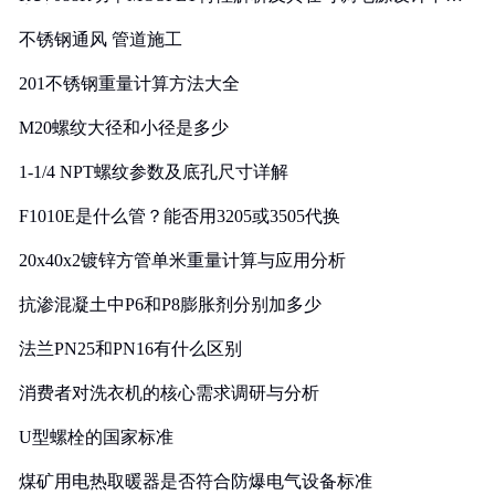
实践
不锈钢通风 管道施工
201不锈钢重量计算方法大全
M20螺纹大径和小径是多少
1-1/4 NPT螺纹参数及底孔尺寸详解
F1010E是什么管？能否用3205或3505代换
20x40x2镀锌方管单米重量计算与应用分析
抗渗混凝土中P6和P8膨胀剂分别加多少
法兰PN25和PN16有什么区别
消费者对洗衣机的核心需求调研与分析
U型螺栓的国家标准
煤矿用电热取暖器是否符合防爆电气设备标准