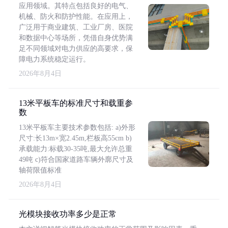
应用领域。其特点包括良好的电气、
机械、防火和防护性能。在应用上，
广泛用于商业建筑、工业厂房、医院
和数据中心等场所，凭借自身优势满
足不同领域对电力供应的高要求，保
障电力系统稳定运行。
2026年8月4日
13米平板车的标准尺寸和载重参
数
13米平板车主要技术参数包括: a)外形
尺寸:长13m×宽2.45m,栏板高55cm b)
承载能力:标载30-35吨,最大允许总重
49吨 c)符合国家道路车辆外廓尺寸及
轴荷限值标准
2026年8月4日
光模块接收功率多少是正常