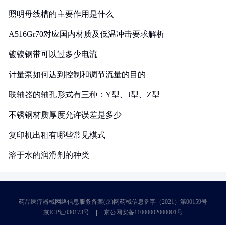
照明母线槽的主要作用是什么
A516Gr70对应国内材质及低温冲击要求解析
镀镍钢带可以过多少电流
计量泵如何达到控制和调节流量的目的
联轴器的轴孔形式有三种：Y型、J型、Z型
不锈钢材质厚度允许误差是多少
复印机出租有哪些常见模式
溶于水的润滑剂的种类
药品医疗器械网络信息服务备案(京)网药械信息备字（2021）第00159号
京ICP证030173号
京公网安备11000002000001号