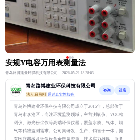
安规Y电容万用表测量法
青岛路博建业环保科技有限公司
·
2026-05-21 18:28:03
青岛路博建业环保科技有限公司
咨询
进店
法人:吕昌刚
通过真实性核验
青岛路博建业环保科技有限公司成立于2016年，总部位于
青岛市李沧区，专注环境监测领域，主营测氧仪、VOC检
测仪、激光粉尘仪等高端环保仪器，覆盖水质、气体、烟
气等精准监测需求。公司集研发、生产、销售于一体，拥
有医疗器械及环保设备全链条资质，技术实力雄厚，服务