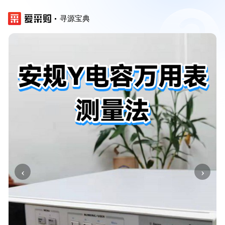
寻源宝典
‹
›