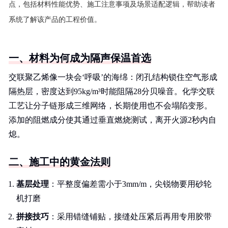
点，包括材料性能优势、施工注意事项及场景适配逻辑，帮助读者
系统了解该产品的工程价值。
一、材料为何成为隔声保温首选
交联聚乙烯像一块会‘呼吸’的海绵：闭孔结构锁住空气形成
隔热层，密度达到95kg/m³时能阻隔28分贝噪音。化学交联
工艺让分子链形成三维网络，长期使用也不会塌陷变形。
添加的阻燃成分使其通过垂直燃烧测试，离开火源2秒内自
熄。
二、施工中的黄金法则
基层处理
：平整度偏差需小于3mm/m，尖锐物要用砂轮
机打磨
拼接技巧
：采用错缝铺贴，接缝处压紧后再用专用胶带