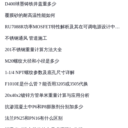
D400球墨铸铁井盖重多少
覆膜砂的耐高温性能如何
RU7088R功率MOSFET特性解析及其在可调电源设计中的
实践
不锈钢通风 管道施工
201不锈钢重量计算方法大全
M20螺纹大径和小径是多少
1-1/4 NPT螺纹参数及底孔尺寸详解
F1010E是什么管？能否用3205或3505代换
20x40x2镀锌方管单米重量计算与应用分析
抗渗混凝土中P6和P8膨胀剂分别加多少
法兰PN25和PN16有什么区别