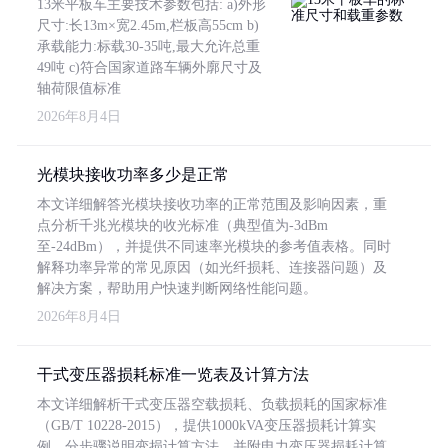
13米平板车主要技术参数包括: a)外形
尺寸:长13m×宽2.45m,栏板高55cm b)
承载能力:标载30-35吨,最大允许总重
49吨 c)符合国家道路车辆外廓尺寸及
轴荷限值标准
2026年8月4日
光模块接收功率多少是正常
本文详细解答光模块接收功率的正常范围及影响因素，重
点分析千兆光模块的收光标准（典型值为-3dBm
至-24dBm），并提供不同速率光模块的参考值表格。同时
解释功率异常的常见原因（如光纤损耗、连接器问题）及
解决方案，帮助用户快速判断网络性能问题。
2026年8月4日
干式变压器损耗标准一览表及计算方法
本文详细解析干式变压器空载损耗、负载损耗的国家标准
（GB/T 10228-2015），提供1000kVA变压器损耗计算实
例，分步骤说明变损计算方法，并附电力变压器损耗计算