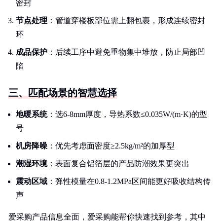
密封
节点处理
：管道穿楼板部位需上翻包裹，形成连续密封
环
成品保护
：后续工序中避免重物集中堆放，防止局部凹
陷
三、匹配场景的智慧选择
地暖系统
：选6-8mm厚度，导热系数≤0.035W/(m·K)的型
号
机房降噪
：优先考虑面密度≥2.5kg/m²的加厚型
潮湿环境
：表面复合铝箔层的产品防潮效果更突出
震动区域
：弹性模量在0.8-1.2MPa区间能更好吸收结构传
声
爱采购产品信息全面，爱采购能帮你快速找到参考，其中