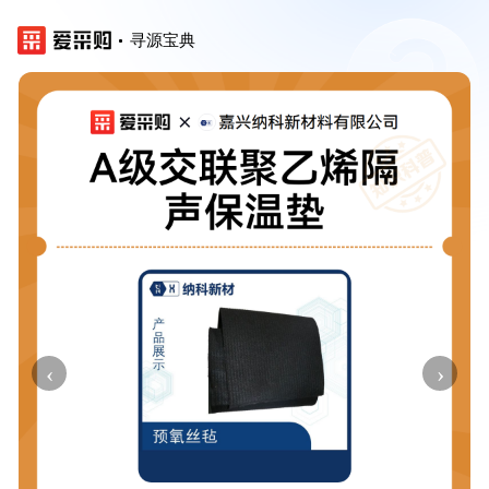
寻源宝典
‹
›