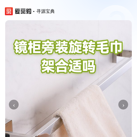
寻源宝典
‹
›