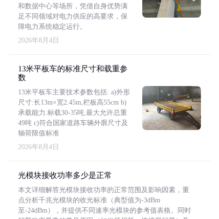
和数据中心等场所，凭借自身优势满
足不同领域对电力供应的高要求，保
障电力系统稳定运行。
2026年8月4日
13米平板车的标准尺寸和载重参
数
13米平板车主要技术参数包括: a)外形
尺寸:长13m×宽2.45m,栏板高55cm b)
承载能力:标载30-35吨,最大允许总重
49吨 c)符合国家道路车辆外廓尺寸及
轴荷限值标准
2026年8月4日
光模块接收功率多少是正常
本文详细解答光模块接收功率的正常范围及影响因素，重
点分析千兆光模块的收光标准（典型值为-3dBm
至-24dBm），并提供不同速率光模块的参考值表格。同时