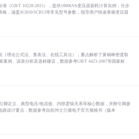
/T 10228-2015），提供1000kVA变压器损耗计算实例，分步
，涵盖SCB10/SCB13等常见型号参数，指导用户快速掌握变压器
法（理论公式法、查表法、在线工具法），重点解析了黄铜棒密度取
计算案例、误差分析及选材建议，数据参考GB/T 4423-2007等国家标
括各引脚定义、典型电压/电流值、内部逻辑关系等核心数据，并附引脚参
电路设计要点，数据参考自杭州士兰微电子官方规格书（版本