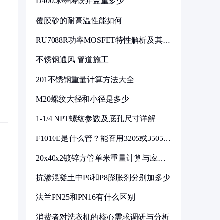
D400球墨铸铁井盖重多少
覆膜砂的耐高温性能如何
RU7088R功率MOSFET特性解析及其在
可调电源设计中的实践
不锈钢通风 管道施工
201不锈钢重量计算方法大全
M20螺纹大径和小径是多少
1-1/4 NPT螺纹参数及底孔尺寸详解
F1010E是什么管？能否用3205或3505代
换
20x40x2镀锌方管单米重量计算与应用
分析
抗渗混凝土中P6和P8膨胀剂分别加多少
法兰PN25和PN16有什么区别
消费者对洗衣机的核心需求调研与分析