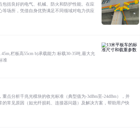
点包括良好的电气、机械、防火和防护性能。在应
心等场所，凭借自身优势满足不同领域对电力供应
5m,栏板高55cm b)承载能力:标载30-35吨,最大允
标准
点分析千兆光模块的收光标准（典型值为-3dBm至-24dBm），并
常的常见原因（如光纤损耗、连接器问题）及解决方案，帮助用户快