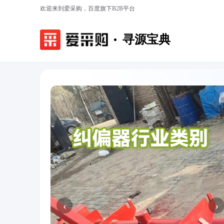
欢迎来到爱采购，百度旗下B2B平台
寻源宝典
‹
›