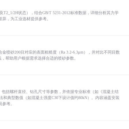
_1/2H状态），结合GB/T 5231-2012标准数据，详细分析其力学
差异，为工业选材提供参考。
砂200目对应的表面粗糙度（Ra 3.2-6.3μm），并对比不同目数
业实践，帮助用户根据需求选择合适的喷砂参数。
力，包括螺杆直径、钻孔尺寸等参数，并依据专业标准（如《混凝土结
方法和典型数值（如混凝土强度C30下设计值约80kN）。内容涵盖安装
员参考。