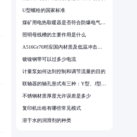
U型螺栓的国家标准
煤矿用电热取暖器是否符合防爆电气设
备标准
照明母线槽的主要作用是什么
A516Gr70对应国内材质及低温冲击要
求解析
镀镍钢带可以过多少电流
计量泵如何达到控制和调节流量的目的
联轴器的轴孔形式有三种：Y型、J型、
Z型
不锈钢材质厚度允许误差是多少
复印机出租有哪些常见模式
溶于水的润滑剂的种类