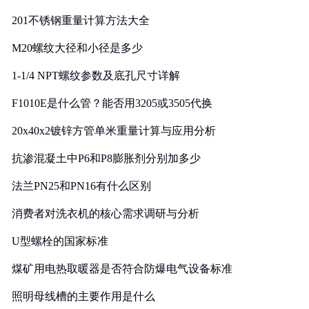
201不锈钢重量计算方法大全
M20螺纹大径和小径是多少
1-1/4 NPT螺纹参数及底孔尺寸详解
F1010E是什么管？能否用3205或3505代换
20x40x2镀锌方管单米重量计算与应用分析
抗渗混凝土中P6和P8膨胀剂分别加多少
法兰PN25和PN16有什么区别
消费者对洗衣机的核心需求调研与分析
U型螺栓的国家标准
煤矿用电热取暖器是否符合防爆电气设备标准
照明母线槽的主要作用是什么