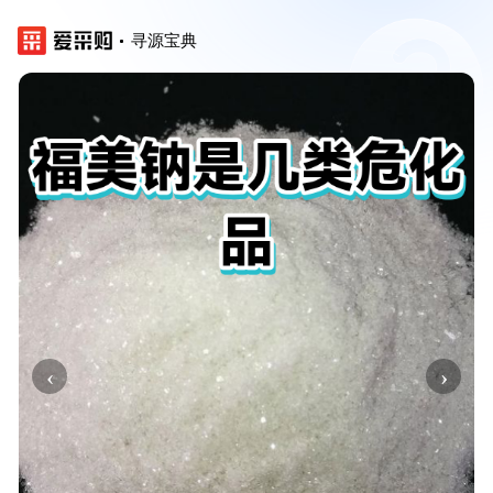
寻源宝典
‹
›