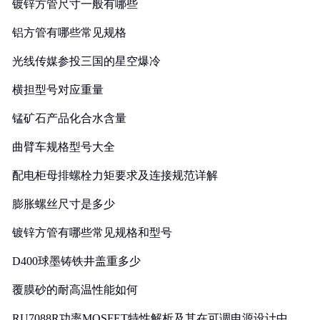
镀锌方管尺寸一般有哪些
铝方管有哪些常见规格
光线传媒参投三国的星空爆冷
横担型号对应重量
锰矿石产品化合水含量
曲臂车规格型号大全
配电柜母排螺栓力矩要求及连接规范详解
膨胀螺丝尺寸是多少
镀锌方管有哪些常见规格和型号
D400球墨铸铁井盖重多少
覆膜砂的耐高温性能如何
RU7088R功率MOSFET特性解析及其在可调电源设计中的