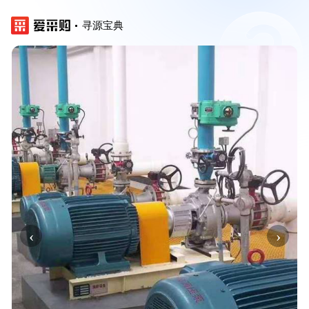
寻源宝典
‹
›