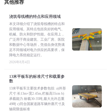
其他推荐
浇筑母线槽的特点和应用领域
本文详细介绍了浇筑母线槽的特点和
应用领域。其特点包括良好的电气、
机械、防火和防护性能。在应用上，
广泛用于商业建筑、工业厂房、医院
和数据中心等场所，凭借自身优势满
足不同领域对电力供应的高要求，保
障电力系统稳定运行。
2026年8月4日
13米平板车的标准尺寸和载重参
数
13米平板车主要技术参数包括: a)外形
尺寸:长13m×宽2.45m,栏板高55cm b)
承载能力:标载30-35吨,最大允许总重
49吨 c)符合国家道路车辆外廓尺寸及
轴荷限值标准