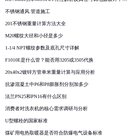
实践
不锈钢通风 管道施工
201不锈钢重量计算方法大全
M20螺纹大径和小径是多少
1-1/4 NPT螺纹参数及底孔尺寸详解
F1010E是什么管？能否用3205或3505代换
20x40x2镀锌方管单米重量计算与应用分析
抗渗混凝土中P6和P8膨胀剂分别加多少
法兰PN25和PN16有什么区别
消费者对洗衣机的核心需求调研与分析
U型螺栓的国家标准
煤矿用电热取暖器是否符合防爆电气设备标准