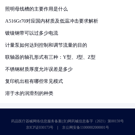
照明母线槽的主要作用是什么
A516Gr70对应国内材质及低温冲击要求解析
镀镍钢带可以过多少电流
计量泵如何达到控制和调节流量的目的
联轴器的轴孔形式有三种：Y型、J型、Z型
不锈钢材质厚度允许误差是多少
复印机出租有哪些常见模式
溶于水的润滑剂的种类
药品医疗器械网络信息服务备案(京)网药械信息备字（2021）第00159号
京ICP证030173号
京公网安备11000002000001号