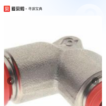
寻源宝典
‹
›