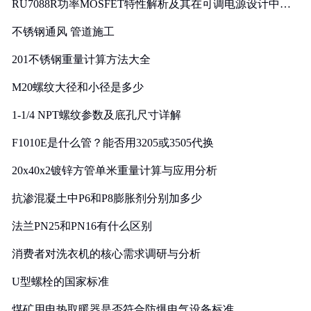
RU7088R功率MOSFET特性解析及其在可调电源设计中的
实践
不锈钢通风 管道施工
201不锈钢重量计算方法大全
M20螺纹大径和小径是多少
1-1/4 NPT螺纹参数及底孔尺寸详解
F1010E是什么管？能否用3205或3505代换
20x40x2镀锌方管单米重量计算与应用分析
抗渗混凝土中P6和P8膨胀剂分别加多少
法兰PN25和PN16有什么区别
消费者对洗衣机的核心需求调研与分析
U型螺栓的国家标准
煤矿用电热取暖器是否符合防爆电气设备标准