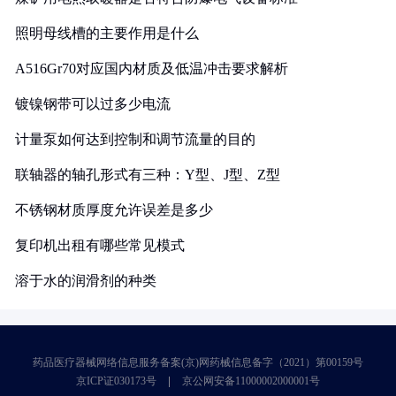
照明母线槽的主要作用是什么
A516Gr70对应国内材质及低温冲击要求解析
镀镍钢带可以过多少电流
计量泵如何达到控制和调节流量的目的
联轴器的轴孔形式有三种：Y型、J型、Z型
不锈钢材质厚度允许误差是多少
复印机出租有哪些常见模式
溶于水的润滑剂的种类
药品医疗器械网络信息服务备案(京)网药械信息备字（2021）第00159号
京ICP证030173号
京公网安备11000002000001号