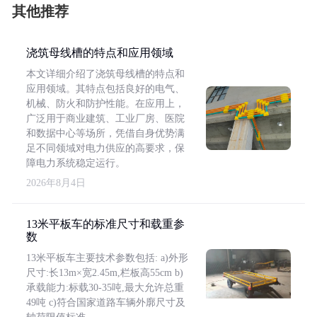
其他推荐
浇筑母线槽的特点和应用领域
本文详细介绍了浇筑母线槽的特点和
应用领域。其特点包括良好的电气、
机械、防火和防护性能。在应用上，
广泛用于商业建筑、工业厂房、医院
和数据中心等场所，凭借自身优势满
足不同领域对电力供应的高要求，保
障电力系统稳定运行。
2026年8月4日
13米平板车的标准尺寸和载重参
数
13米平板车主要技术参数包括: a)外形
尺寸:长13m×宽2.45m,栏板高55cm b)
承载能力:标载30-35吨,最大允许总重
49吨 c)符合国家道路车辆外廓尺寸及