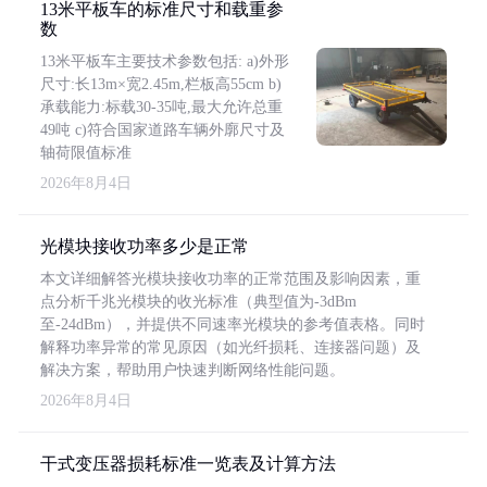
13米平板车的标准尺寸和载重参
数
13米平板车主要技术参数包括: a)外形
尺寸:长13m×宽2.45m,栏板高55cm b)
承载能力:标载30-35吨,最大允许总重
49吨 c)符合国家道路车辆外廓尺寸及
轴荷限值标准
2026年8月4日
光模块接收功率多少是正常
本文详细解答光模块接收功率的正常范围及影响因素，重
点分析千兆光模块的收光标准（典型值为-3dBm
至-24dBm），并提供不同速率光模块的参考值表格。同时
解释功率异常的常见原因（如光纤损耗、连接器问题）及
解决方案，帮助用户快速判断网络性能问题。
2026年8月4日
干式变压器损耗标准一览表及计算方法