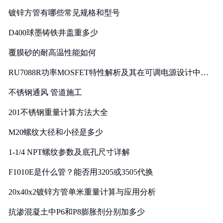
镀锌方管有哪些常见规格和型号
D400球墨铸铁井盖重多少
覆膜砂的耐高温性能如何
RU7088R功率MOSFET特性解析及其在可调电源设计中的
实践
不锈钢通风 管道施工
201不锈钢重量计算方法大全
M20螺纹大径和小径是多少
1-1/4 NPT螺纹参数及底孔尺寸详解
F1010E是什么管？能否用3205或3505代换
20x40x2镀锌方管单米重量计算与应用分析
抗渗混凝土中P6和P8膨胀剂分别加多少