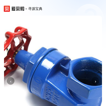
寻源宝典
‹
›