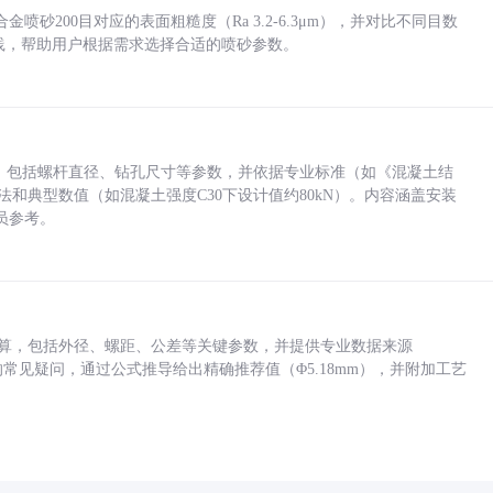
砂200目对应的表面粗糙度（Ra 3.2-6.3μm），并对比不同目数
业实践，帮助用户根据需求选择合适的喷砂参数。
力，包括螺杆直径、钻孔尺寸等参数，并依据专业标准（如《混凝土结
方法和典型数值（如混凝土强度C30下设计值约80kN）。内容涵盖安装
员参考。
底孔计算，包括外径、螺距、公差等关键参数，并提供专业数据来源
孔尺寸的常见疑问，通过公式推导给出精确推荐值（Φ5.18mm），并附加工艺