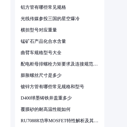
铝方管有哪些常见规格
光线传媒参投三国的星空爆冷
横担型号对应重量
锰矿石产品化合水含量
曲臂车规格型号大全
配电柜母排螺栓力矩要求及连接规范详
解
膨胀螺丝尺寸是多少
镀锌方管有哪些常见规格和型号
D400球墨铸铁井盖重多少
覆膜砂的耐高温性能如何
RU7088R功率MOSFET特性解析及其在
可调电源设计中的实践