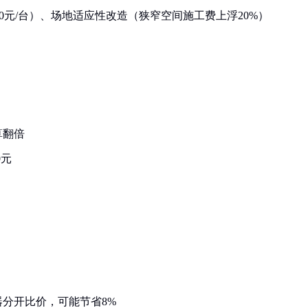
800元/台）、场地适应性改造（狭窄空间施工费上浮20%）
算翻倍
0元
分开比价，可能节省8%