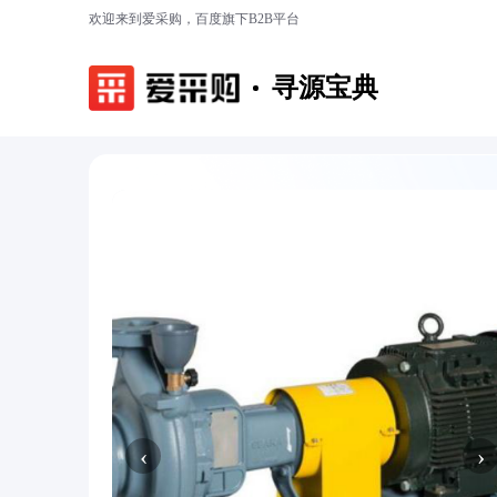
欢迎来到爱采购，百度旗下B2B平台
寻源宝典
‹
›