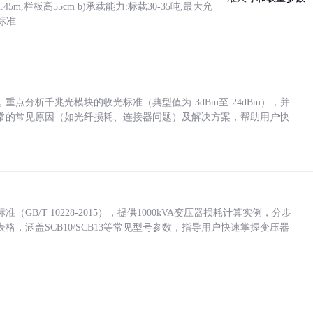
5m,栏板高55cm b)承载能力:标载30-35吨,最大允
标准
点分析千兆光模块的收光标准（典型值为-3dBm至-24dBm），并
常的常见原因（如光纤损耗、连接器问题）及解决方案，帮助用户快
/T 10228-2015），提供1000kVA变压器损耗计算实例，分步
，涵盖SCB10/SCB13等常见型号参数，指导用户快速掌握变压器