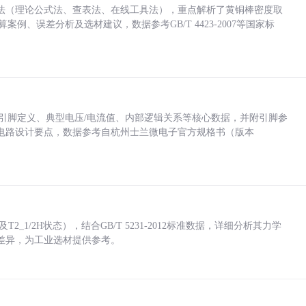
法（理论公式法、查表法、在线工具法），重点解析了黄铜棒密度取
计算案例、误差分析及选材建议，数据参考GB/T 4423-2007等国家标
括各引脚定义、典型电压/电流值、内部逻辑关系等核心数据，并附引脚参
电路设计要点，数据参考自杭州士兰微电子官方规格书（版本
_1/2H状态），结合GB/T 5231-2012标准数据，详细分析其力学
差异，为工业选材提供参考。