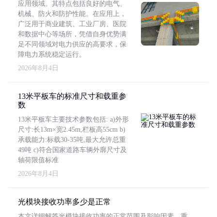
应用领域。其特点包括良好的电气、
机械、防火和防护性能。在应用上，
广泛用于商业建筑、工业厂房、医院
和数据中心等场所，凭借自身优势满
足不同领域对电力供应的高要求，保
障电力系统稳定运行。
2026年8月4日
13米平板车的标准尺寸和载重参
数
13米平板车主要技术参数包括: a)外形
尺寸:长13m×宽2.45m,栏板高55cm b)
承载能力:标载30-35吨,最大允许总重
49吨 c)符合国家道路车辆外廓尺寸及
轴荷限值标准
2026年8月4日
光模块接收功率多少是正常
本文详细解答光模块接收功率的正常范围及影响因素，重