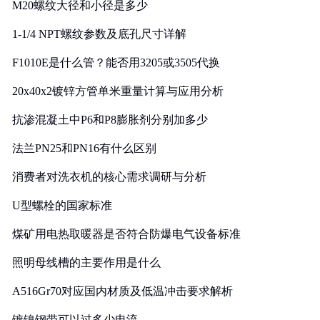
M20螺纹大径和小径是多少
1-1/4 NPT螺纹参数及底孔尺寸详解
F1010E是什么管？能否用3205或3505代换
20x40x2镀锌方管单米重量计算与应用分析
抗渗混凝土中P6和P8膨胀剂分别加多少
法兰PN25和PN16有什么区别
消费者对洗衣机的核心需求调研与分析
U型螺栓的国家标准
煤矿用电热取暖器是否符合防爆电气设备标准
照明母线槽的主要作用是什么
A516Gr70对应国内材质及低温冲击要求解析
镀镍钢带可以过多少电流