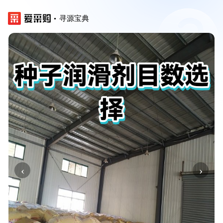
寻源宝典
‹
›