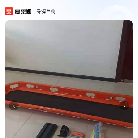
寻源宝典
‹
›