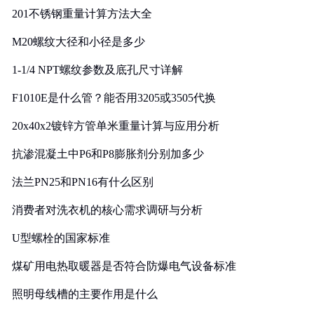
201不锈钢重量计算方法大全
M20螺纹大径和小径是多少
1-1/4 NPT螺纹参数及底孔尺寸详解
F1010E是什么管？能否用3205或3505代换
20x40x2镀锌方管单米重量计算与应用分析
抗渗混凝土中P6和P8膨胀剂分别加多少
法兰PN25和PN16有什么区别
消费者对洗衣机的核心需求调研与分析
U型螺栓的国家标准
煤矿用电热取暖器是否符合防爆电气设备标准
照明母线槽的主要作用是什么