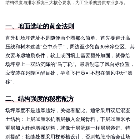
结构强度与排水系统三大核心要素，为工业采购提供专业参考。
一、地面选址的黄金法则
直升机场坪选址不是随便画个圈那么简单。首先要避开高
压线和树木这些"空中杀手"，周边至少预留30米净空区。其
次要考虑地质条件，软土或回填土需要额外加固，就像给
场坪穿上一双防沉降的"马丁靴"。最后别忘了风向标位置，
应安装在起降区醒目处，毕竟飞行员可不想在侧风中玩"漂
移"。
二、结构强度的秘密配方
场坪厚度不是越厚越好，关键看配比。通常采用双层混凝
土结构：上层30厘米抗磨层掺入金属骨料，下层20厘米承
重层加入纤维增强材料，就像千层蛋糕一样层层递进。特
别提醒：接缝处要采用梯形槽设计，否则热胀冷缩会让场