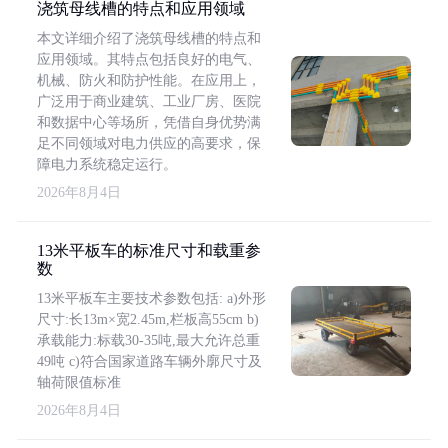
浇筑母线槽的特点和应用领域
本文详细介绍了浇筑母线槽的特点和
应用领域。其特点包括良好的电气、
机械、防火和防护性能。在应用上，
广泛用于商业建筑、工业厂房、医院
和数据中心等场所，凭借自身优势满
足不同领域对电力供应的高要求，保
障电力系统稳定运行。
2026年8月4日
13米平板车的标准尺寸和载重参
数
13米平板车主要技术参数包括: a)外形
尺寸:长13m×宽2.45m,栏板高55cm b)
承载能力:标载30-35吨,最大允许总重
49吨 c)符合国家道路车辆外廓尺寸及
轴荷限值标准
2026年8月4日