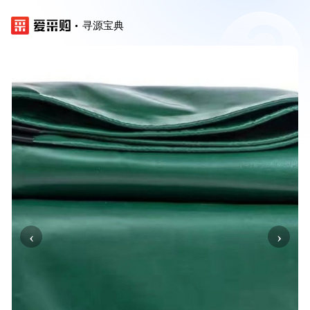
寻源宝典
‹
›