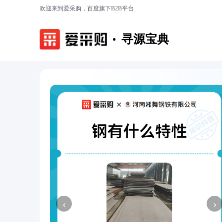
欢迎来到爱采购，百度旗下B2B平台
寻源宝典
‹
›