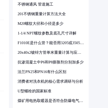
不锈钢通风 管道施工
201不锈钢重量计算方法大全
M20螺纹大径和小径是多少
1-1/4 NPT螺纹参数及底孔尺寸详解
F1010E是什么管？能否用3205或3505代
换
20x40x2镀锌方管单米重量计算与应用
分析
抗渗混凝土中P6和P8膨胀剂分别加多少
法兰PN25和PN16有什么区别
消费者对洗衣机的核心需求调研与分析
U型螺栓的国家标准
煤矿用电热取暖器是否符合防爆电气设
备标准