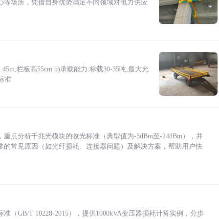
心等场所，凭借自身优势满足不同领域对电力供应
5m,栏板高55cm b)承载能力:标载30-35吨,最大允
标准
点分析千兆光模块的收光标准（典型值为-3dBm至-24dBm），并
常的常见原因（如光纤损耗、连接器问题）及解决方案，帮助用户快
/T 10228-2015），提供1000kVA变压器损耗计算实例，分步