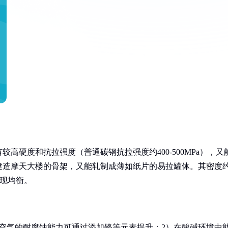
高硬度和抗拉强度（普通碳钢抗拉强度约400-500MPa），又
建造摩天大楼的骨架，又能轧制成薄如纸片的易拉罐体。其密度
中表现均衡。
空气的耐腐蚀能力可通过添加铬等元素提升；2）在酸碱环境中