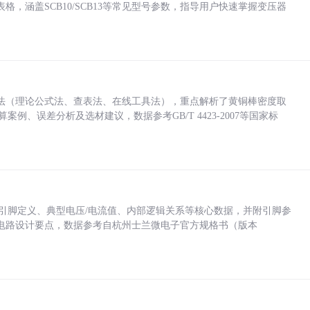
，涵盖SCB10/SCB13等常见型号参数，指导用户快速掌握变压器
法（理论公式法、查表法、在线工具法），重点解析了黄铜棒密度取
计算案例、误差分析及选材建议，数据参考GB/T 4423-2007等国家标
括各引脚定义、典型电压/电流值、内部逻辑关系等核心数据，并附引脚参
电路设计要点，数据参考自杭州士兰微电子官方规格书（版本