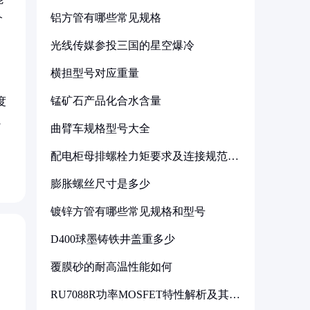
铝方管有哪些常见规格
介
光线传媒参投三国的星空爆冷
横担型号对应重量
锰矿石产品化合水含量
度
完
曲臂车规格型号大全
配电柜母排螺栓力矩要求及连接规范详
解
膨胀螺丝尺寸是多少
镀锌方管有哪些常见规格和型号
D400球墨铸铁井盖重多少
覆膜砂的耐高温性能如何
RU7088R功率MOSFET特性解析及其在
可调电源设计中的实践