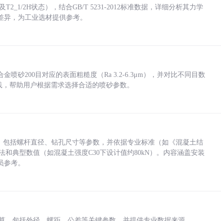
_1/2H状态），结合GB/T 5231-2012标准数据，详细分析其力学
差异，为工业选材提供参考。
砂200目对应的表面粗糙度（Ra 3.2-6.3μm），并对比不同目数
业实践，帮助用户根据需求选择合适的喷砂参数。
力，包括螺杆直径、钻孔尺寸等参数，并依据专业标准（如《混凝土结
方法和典型数值（如混凝土强度C30下设计值约80kN）。内容涵盖安装
员参考。
底孔计算，包括外径、螺距、公差等关键参数，并提供专业数据来源