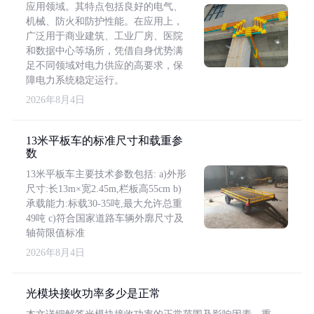
应用领域。其特点包括良好的电气、
机械、防火和防护性能。在应用上，
广泛用于商业建筑、工业厂房、医院
和数据中心等场所，凭借自身优势满
足不同领域对电力供应的高要求，保
障电力系统稳定运行。
2026年8月4日
13米平板车的标准尺寸和载重参
数
13米平板车主要技术参数包括: a)外形
尺寸:长13m×宽2.45m,栏板高55cm b)
承载能力:标载30-35吨,最大允许总重
49吨 c)符合国家道路车辆外廓尺寸及
轴荷限值标准
2026年8月4日
光模块接收功率多少是正常