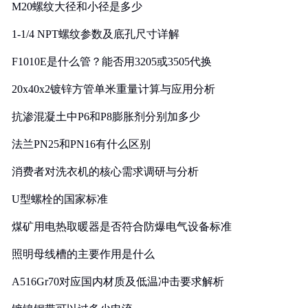
M20螺纹大径和小径是多少
1-1/4 NPT螺纹参数及底孔尺寸详解
F1010E是什么管？能否用3205或3505代换
20x40x2镀锌方管单米重量计算与应用分析
抗渗混凝土中P6和P8膨胀剂分别加多少
法兰PN25和PN16有什么区别
消费者对洗衣机的核心需求调研与分析
U型螺栓的国家标准
煤矿用电热取暖器是否符合防爆电气设备标准
照明母线槽的主要作用是什么
A516Gr70对应国内材质及低温冲击要求解析