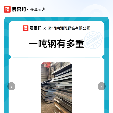
寻源宝典
‹
›