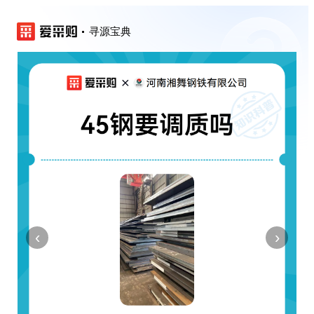
寻源宝典
‹
›