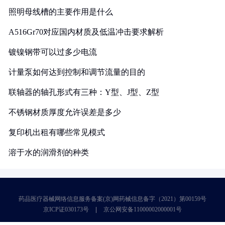
照明母线槽的主要作用是什么
A516Gr70对应国内材质及低温冲击要求解析
镀镍钢带可以过多少电流
计量泵如何达到控制和调节流量的目的
联轴器的轴孔形式有三种：Y型、J型、Z型
不锈钢材质厚度允许误差是多少
复印机出租有哪些常见模式
溶于水的润滑剂的种类
药品医疗器械网络信息服务备案(京)网药械信息备字（2021）第00159号
京ICP证030173号
京公网安备11000002000001号