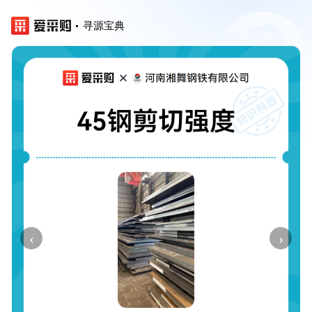
寻源宝典
‹
›