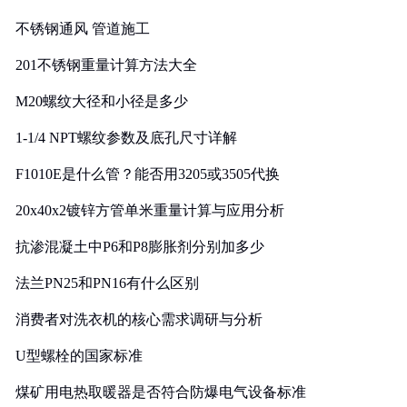
实践
不锈钢通风 管道施工
201不锈钢重量计算方法大全
M20螺纹大径和小径是多少
1-1/4 NPT螺纹参数及底孔尺寸详解
F1010E是什么管？能否用3205或3505代换
20x40x2镀锌方管单米重量计算与应用分析
抗渗混凝土中P6和P8膨胀剂分别加多少
法兰PN25和PN16有什么区别
消费者对洗衣机的核心需求调研与分析
U型螺栓的国家标准
煤矿用电热取暖器是否符合防爆电气设备标准