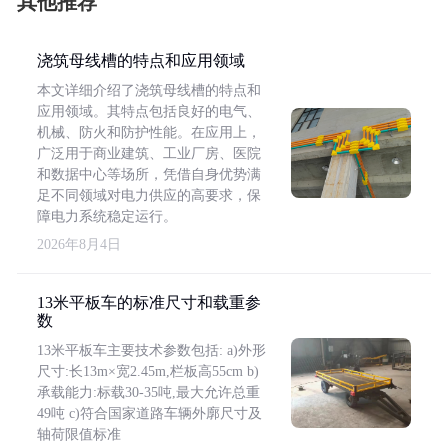
其他推荐
浇筑母线槽的特点和应用领域
本文详细介绍了浇筑母线槽的特点和
应用领域。其特点包括良好的电气、
机械、防火和防护性能。在应用上，
广泛用于商业建筑、工业厂房、医院
和数据中心等场所，凭借自身优势满
足不同领域对电力供应的高要求，保
障电力系统稳定运行。
2026年8月4日
13米平板车的标准尺寸和载重参
数
13米平板车主要技术参数包括: a)外形
尺寸:长13m×宽2.45m,栏板高55cm b)
承载能力:标载30-35吨,最大允许总重
49吨 c)符合国家道路车辆外廓尺寸及
轴荷限值标准