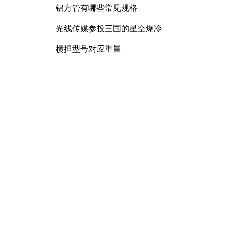
铝方管有哪些常见规格
光线传媒参投三国的星空爆冷
横担型号对应重量
锰矿石产品化合水含量
曲臂车规格型号大全
配电柜母排螺栓力矩要求及连接
规范详解
膨胀螺丝尺寸是多少
镀锌方管有哪些常见规格和型号
D400球墨铸铁井盖重多少
覆膜砂的耐高温性能如何
RU7088R功率MOSFET特性解析
及其在可调电源设计中的实践