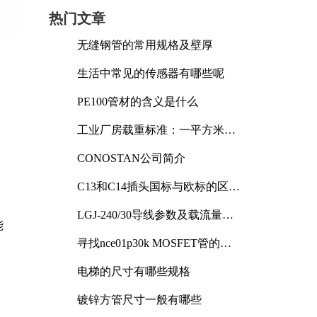
热门文章
无缝钢管的常用规格及壁厚
生活中常见的传感器有哪些呢
PE100管材的含义是什么
工业厂房载重标准：一平方米能
承受多少公斤
CONOSTAN公司简介
C13和C14插头国标与欧标的区别
及其标准解析
LGJ-240/30导线参数及载流量解
能
析
寻找nce01p30k MOSFET管的合
适替代型号
电梯的尺寸有哪些规格
镀锌方管尺寸一般有哪些