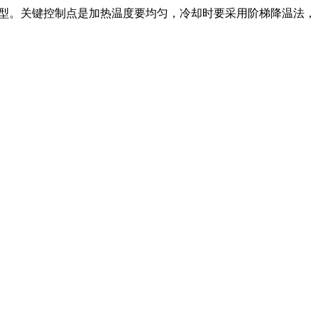
型。关键控制点是加热温度要均匀，冷却时要采用阶梯降温法，
。钢板像面条一样通过三个呈三角形排列的辊轮，通过调节辊轮
法可加工长达6米的钢板，但要注意每次进给量不超过板厚的
准匹配推荐。为您找到您心中的专属商品
。其特点包括良好的电气、机械、防火和
业厂房、医院和数据中心等场所，凭借自