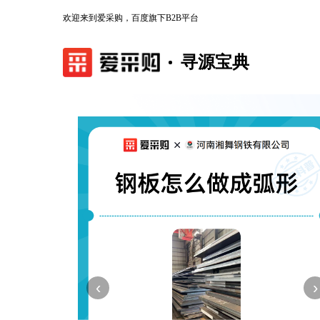
欢迎来到爱采购，百度旗下B2B平台
寻源宝典
‹
›