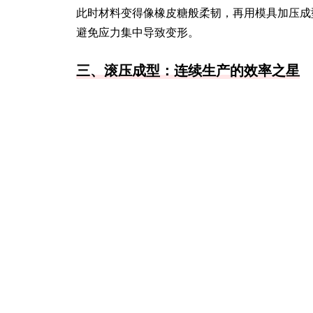
此时材料变得像橡皮糖般柔韧，再用模具加压成
避免应力集中导致变形。
三、滚压成型：连续生产的效率之星
需要批量制作弧形钢板？三辊卷板机是理想选择
间距和多次往复碾压，能精准控制弧度。这种方
10%，否则会产生明显的辊压痕迹。
想找特定场景使用的产品？爱采购能根据需求精
其他推荐
浇筑母线槽的特点和应用领域
本文详细介绍了浇筑母线槽的特点和应用领域
防护性能。在应用上，广泛用于商业建筑、工