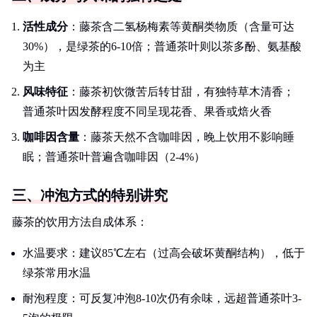
活性成分
：藤茶含二氢杨梅素等黄酮类物质（含量可达
30%），是绿茶的6-10倍；普通茶叶则以茶多酚、氨基酸
为主
风味特征
：藤茶初饮微苦后转甘甜，有独特草木清香；
普通茶叶因发酵程度不同呈现花香、果香或焙火香
咖啡因含量
：藤茶天然不含咖啡因，晚上饮用不影响睡
眠；普通茶叶普遍含咖啡因（2-4%）
三、冲泡方式的特别讲究
藤茶的饮用方法自成体系：
水温要求：建议85℃左右（过高会破坏黄酮结构），低于
绿茶常用水温
耐泡程度：可反复冲泡8-10次仍有余味，远超普通茶叶3-