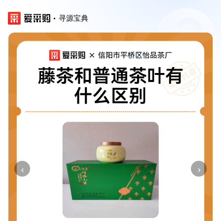
寻源宝典
‹
›