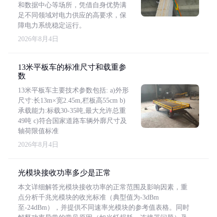
和数据中心等场所，凭借自身优势满
足不同领域对电力供应的高要求，保
障电力系统稳定运行。
2026年8月4日
13米平板车的标准尺寸和载重参
数
13米平板车主要技术参数包括: a)外形
尺寸:长13m×宽2.45m,栏板高55cm b)
承载能力:标载30-35吨,最大允许总重
49吨 c)符合国家道路车辆外廓尺寸及
轴荷限值标准
2026年8月4日
光模块接收功率多少是正常
本文详细解答光模块接收功率的正常范围及影响因素，重
点分析千兆光模块的收光标准（典型值为-3dBm
至-24dBm），并提供不同速率光模块的参考值表格。同时