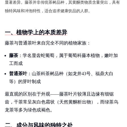
显著差异。藤茶并非传统茶树品种，其黄酮类物质含量突出，具有
独特风味和冲泡特性，适合追求健康饮品的人群。
一、植物学上的本质差异
藤茶与普通茶叶来自完全不同的植物家族：
藤茶
：学名显齿蛇葡萄，属于葡萄科藤本植物，嫩叶加
工而成
普通茶叶
：山茶科茶树品种（如龙井43号、福鼎大白
等）的芽叶制成
最直观的区别在于外观——藤茶叶片较薄且边缘有细锯
齿，干茶常呈灰白色霜状（天然黄酮析出物），而绿茶乌
龙茶等多为绿色或褐色。
二、成分与风味的独特之处