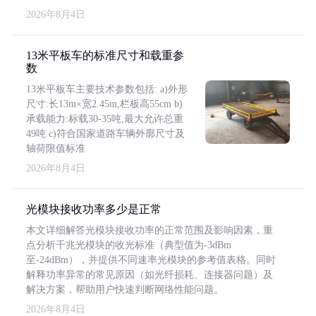
2026年8月4日
13米平板车的标准尺寸和载重参
数
13米平板车主要技术参数包括: a)外形
尺寸:长13m×宽2.45m,栏板高55cm b)
承载能力:标载30-35吨,最大允许总重
49吨 c)符合国家道路车辆外廓尺寸及
轴荷限值标准
2026年8月4日
光模块接收功率多少是正常
本文详细解答光模块接收功率的正常范围及影响因素，重
点分析千兆光模块的收光标准（典型值为-3dBm
至-24dBm），并提供不同速率光模块的参考值表格。同时
解释功率异常的常见原因（如光纤损耗、连接器问题）及
解决方案，帮助用户快速判断网络性能问题。
2026年8月4日