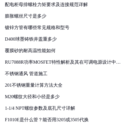
配电柜母排螺栓力矩要求及连接规范详解
膨胀螺丝尺寸是多少
镀锌方管有哪些常见规格和型号
D400球墨铸铁井盖重多少
覆膜砂的耐高温性能如何
RU7088R功率MOSFET特性解析及其在可调电源设计中的
实践
不锈钢通风 管道施工
201不锈钢重量计算方法大全
M20螺纹大径和小径是多少
1-1/4 NPT螺纹参数及底孔尺寸详解
F1010E是什么管？能否用3205或3505代换