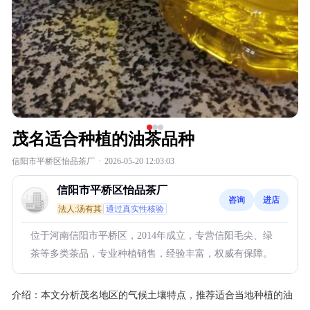
茂名适合种植的油茶品种
信阳市平桥区怡品茶厂
·
2026-05-20 12:03:03
信阳市平桥区怡品茶厂
咨询
进店
法人:汤有其
通过真实性核验
位于河南信阳市平桥区，2014年成立，专营信阳毛尖、绿
茶等多类茶品，专业种植销售，经验丰富，权威有保障。
介绍：
本文分析茂名地区的气候土壤特点，推荐适合当地种植的油