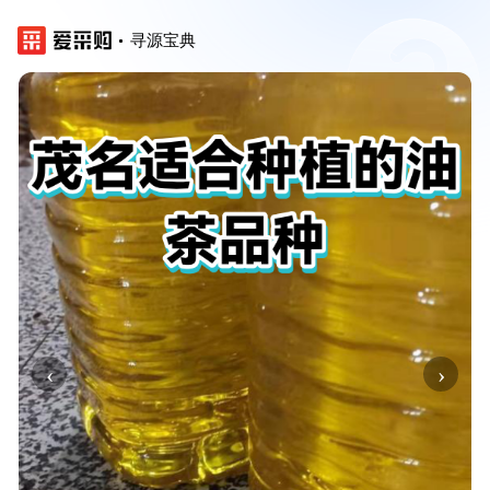
寻源宝典
‹
›