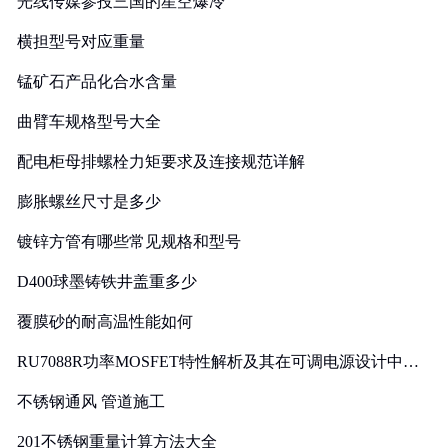
光线传媒参投三国的星空爆冷
横担型号对应重量
锰矿石产品化合水含量
曲臂车规格型号大全
配电柜母排螺栓力矩要求及连接规范详解
膨胀螺丝尺寸是多少
镀锌方管有哪些常见规格和型号
D400球墨铸铁井盖重多少
覆膜砂的耐高温性能如何
RU7088R功率MOSFET特性解析及其在可调电源设计中的
实践
不锈钢通风 管道施工
201不锈钢重量计算方法大全