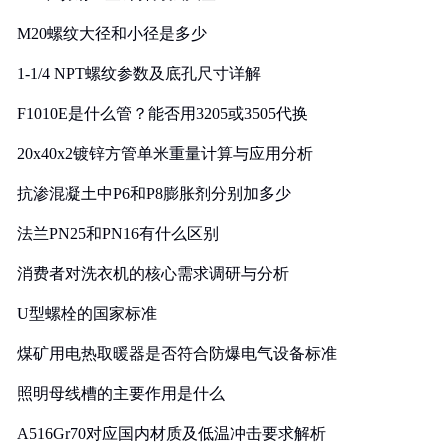
M20螺纹大径和小径是多少
1-1/4 NPT螺纹参数及底孔尺寸详解
F1010E是什么管？能否用3205或3505代换
20x40x2镀锌方管单米重量计算与应用分析
抗渗混凝土中P6和P8膨胀剂分别加多少
法兰PN25和PN16有什么区别
消费者对洗衣机的核心需求调研与分析
U型螺栓的国家标准
煤矿用电热取暖器是否符合防爆电气设备标准
照明母线槽的主要作用是什么
A516Gr70对应国内材质及低温冲击要求解析