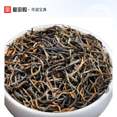
寻源宝典
‹
›