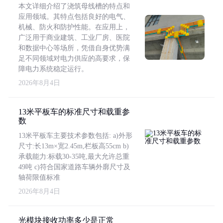
本文详细介绍了浇筑母线槽的特点和
应用领域。其特点包括良好的电气、
机械、防火和防护性能。在应用上，
广泛用于商业建筑、工业厂房、医院
和数据中心等场所，凭借自身优势满
足不同领域对电力供应的高要求，保
障电力系统稳定运行。
2026年8月4日
13米平板车的标准尺寸和载重参
数
13米平板车主要技术参数包括: a)外形
尺寸:长13m×宽2.45m,栏板高55cm b)
承载能力:标载30-35吨,最大允许总重
49吨 c)符合国家道路车辆外廓尺寸及
轴荷限值标准
2026年8月4日
光模块接收功率多少是正常