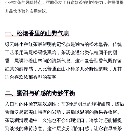
小种红茶的风味特点，帮助茶友了解这款茶的独特魅力，并提供提
升品饮体验的实用建议。
一、松烟香里的山野气息
绿云峰小种红茶最鲜明的记忆点是独特的松木熏香。传统
工艺采用马尾松缓慢熏焙，茶汤会透出类似桂圆干的甜
香，尾调带着山林间的清新气息。这种复合型香气既保留
红茶的醇厚感，又比普通正山小种多几分野性韵味，尤其
适合喜欢浓郁香型的茶客。
二、蜜甜与矿感的奇妙平衡
入口时的体验充满戏剧性：前3秒是明显的蜂蜜甜感，随后
舌面泛起武夷山特有的岩韵，最后以温润的熟果香收尾。
茶汤稠滑度适中，久泡也不会出现涩口，冷饮时还能捕捉
到淡淡的薄荷凉意。这种层次分明的口感，让它在早餐茶