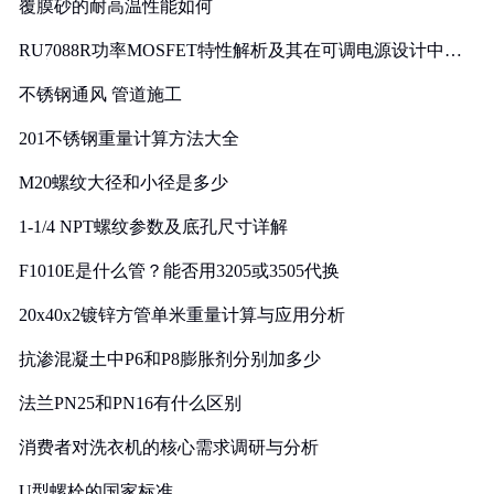
覆膜砂的耐高温性能如何
RU7088R功率MOSFET特性解析及其在可调电源设计中的
实践
不锈钢通风 管道施工
201不锈钢重量计算方法大全
M20螺纹大径和小径是多少
1-1/4 NPT螺纹参数及底孔尺寸详解
F1010E是什么管？能否用3205或3505代换
20x40x2镀锌方管单米重量计算与应用分析
抗渗混凝土中P6和P8膨胀剂分别加多少
法兰PN25和PN16有什么区别
消费者对洗衣机的核心需求调研与分析
U型螺栓的国家标准