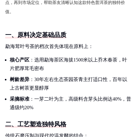
点，再到市场定位，帮助茶友清晰认知这款特色普洱茶的独特价
值。
一、原料决定基础品质
勐海茸叶号茶的档次首先体现在原料上：
核心产区
：选用勐海茶区海拔1500米以上乔木春茶，叶
片肥厚茸毛密布
树龄差异
：30年左右生态茶园茶青主打适口性，百年以
上古树茶更显醇厚
采摘标准
：一芽二叶为主，高级料含芽头比例达40%，普
通级约20%
二、工艺塑造独特风格
传统石磨压制与现代控温发酵的结合：