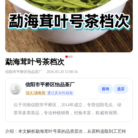
勐海茸叶号茶档次
信阳市平桥区怡品茶厂
·
2026-05-20 12:00:34
信阳市平桥区怡品茶厂
咨询
进店
法人:汤有其
通过真实性核验
位于河南信阳市平桥区，2014年成立，专营信阳毛尖、绿
茶等多类茶品，专业种植销售，经验丰富，权威有保障。
介绍：
本文解析勐海茸叶号茶的品质层次，从原料选取到工艺特