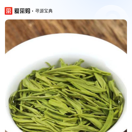
寻源宝典
‹
›