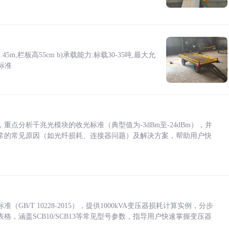
5m,栏板高55cm b)承载能力:标载30-35吨,最大允
标准
点分析千兆光模块的收光标准（典型值为-3dBm至-24dBm），并
常的常见原因（如光纤损耗、连接器问题）及解决方案，帮助用户快
/T 10228-2015），提供1000kVA变压器损耗计算实例，分步
，涵盖SCB10/SCB13等常见型号参数，指导用户快速掌握变压器