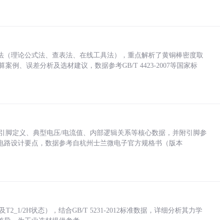
法（理论公式法、查表法、在线工具法），重点解析了黄铜棒密度取
计算案例、误差分析及选材建议，数据参考GB/T 4423-2007等国家标
括各引脚定义、典型电压/电流值、内部逻辑关系等核心数据，并附引脚参
电路设计要点，数据参考自杭州士兰微电子官方规格书（版本
_1/2H状态），结合GB/T 5231-2012标准数据，详细分析其力学