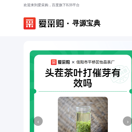
欢迎来到爱采购，百度旗下B2B平台
寻源宝典
‹
›