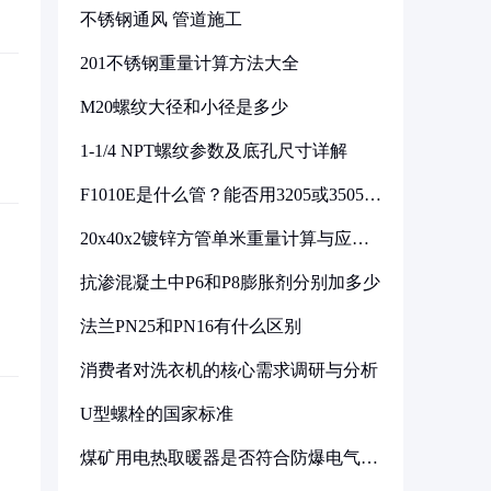
不锈钢通风 管道施工
201不锈钢重量计算方法大全
M20螺纹大径和小径是多少
1-1/4 NPT螺纹参数及底孔尺寸详解
F1010E是什么管？能否用3205或3505代
换
20x40x2镀锌方管单米重量计算与应用
分析
抗渗混凝土中P6和P8膨胀剂分别加多少
法兰PN25和PN16有什么区别
消费者对洗衣机的核心需求调研与分析
U型螺栓的国家标准
煤矿用电热取暖器是否符合防爆电气设
备标准