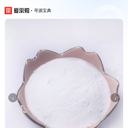
寻源宝典
‹
›