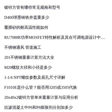
镀锌方管有哪些常见规格和型号
D400球墨铸铁井盖重多少
覆膜砂的耐高温性能如何
RU7088R功率MOSFET特性解析及其在可调电源设计中的
实践
不锈钢通风 管道施工
201不锈钢重量计算方法大全
M20螺纹大径和小径是多少
1-1/4 NPT螺纹参数及底孔尺寸详解
F1010E是什么管？能否用3205或3505代换
20x40x2镀锌方管单米重量计算与应用分析
抗渗混凝土中P6和P8膨胀剂分别加多少