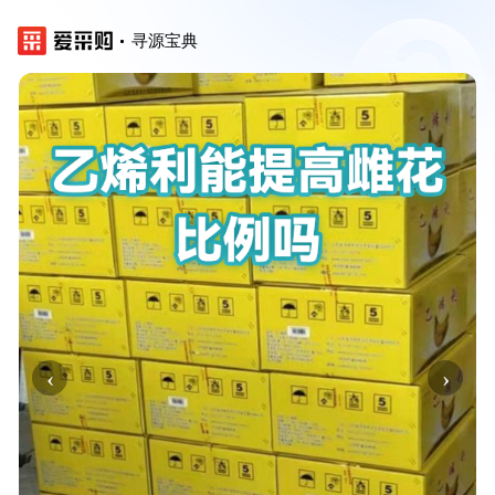
寻源宝典
‹
›