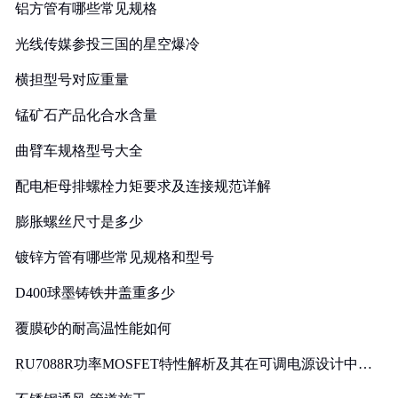
铝方管有哪些常见规格
光线传媒参投三国的星空爆冷
横担型号对应重量
锰矿石产品化合水含量
曲臂车规格型号大全
配电柜母排螺栓力矩要求及连接规范详解
膨胀螺丝尺寸是多少
镀锌方管有哪些常见规格和型号
D400球墨铸铁井盖重多少
覆膜砂的耐高温性能如何
RU7088R功率MOSFET特性解析及其在可调电源设计中的
实践