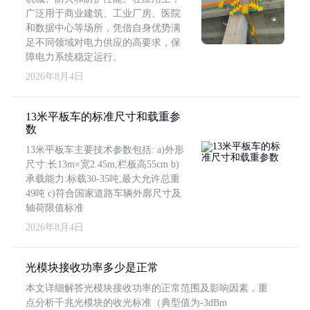
广泛用于商业建筑、工业厂房、医院
和数据中心等场所，凭借自身优势满
足不同领域对电力供应的高要求，保
障电力系统稳定运行。
2026年8月4日
13米平板车的标准尺寸和载重参
数
13米平板车主要技术参数包括: a)外形
尺寸:长13m×宽2.45m,栏板高55cm b)
承载能力:标载30-35吨,最大允许总重
49吨 c)符合国家道路车辆外廓尺寸及
轴荷限值标准
2026年8月4日
光模块接收功率多少是正常
本文详细解答光模块接收功率的正常范围及影响因素，重
点分析千兆光模块的收光标准（典型值为-3dBm