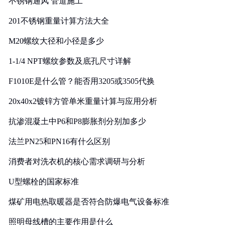
不锈钢通风 管道施工
201不锈钢重量计算方法大全
M20螺纹大径和小径是多少
1-1/4 NPT螺纹参数及底孔尺寸详解
F1010E是什么管？能否用3205或3505代换
20x40x2镀锌方管单米重量计算与应用分析
抗渗混凝土中P6和P8膨胀剂分别加多少
法兰PN25和PN16有什么区别
消费者对洗衣机的核心需求调研与分析
U型螺栓的国家标准
煤矿用电热取暖器是否符合防爆电气设备标准
照明母线槽的主要作用是什么