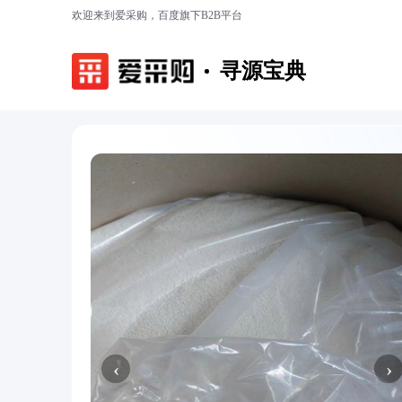
欢迎来到爱采购，百度旗下B2B平台
寻源宝典
‹
›