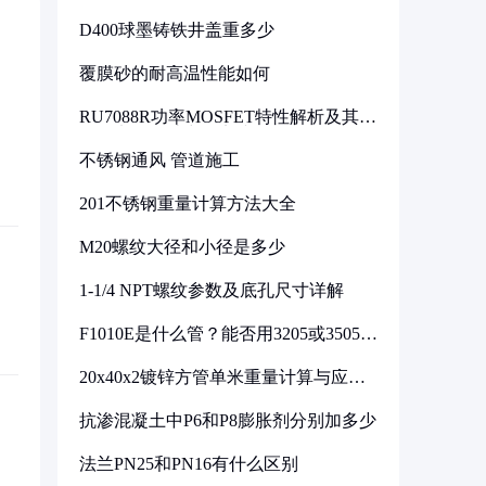
D400球墨铸铁井盖重多少
覆膜砂的耐高温性能如何
RU7088R功率MOSFET特性解析及其在
可调电源设计中的实践
不锈钢通风 管道施工
201不锈钢重量计算方法大全
M20螺纹大径和小径是多少
1-1/4 NPT螺纹参数及底孔尺寸详解
F1010E是什么管？能否用3205或3505代
换
20x40x2镀锌方管单米重量计算与应用
分析
抗渗混凝土中P6和P8膨胀剂分别加多少
法兰PN25和PN16有什么区别