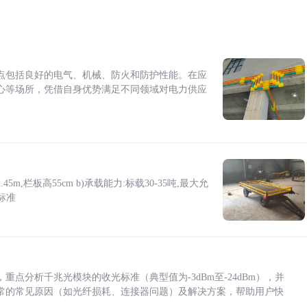
点包括良好的电气、机械、防火和防护性能。在应
心等场所，凭借自身优势满足不同领域对电力供应
5m,栏板高55cm b)承载能力:标载30-35吨,最大允
标准
点分析千兆光模块的收光标准（典型值为-3dBm至-24dBm），并
常的常见原因（如光纤损耗、连接器问题）及解决方案，帮助用户快