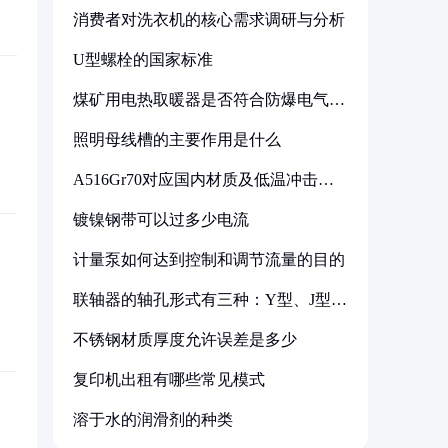
消费者对洗衣机的核心需求调研与分析
U型螺栓的国家标准
煤矿用电热取暖器是否符合防爆电气设
备标准
照明母线槽的主要作用是什么
A516Gr70对应国内材质及低温冲击要
求解析
镀镍钢带可以过多少电流
计量泵如何达到控制和调节流量的目的
联轴器的轴孔形式有三种：Y型、J型、
Z型
不锈钢材质厚度允许误差是多少
复印机出租有哪些常见模式
溶于水的润滑剂的种类