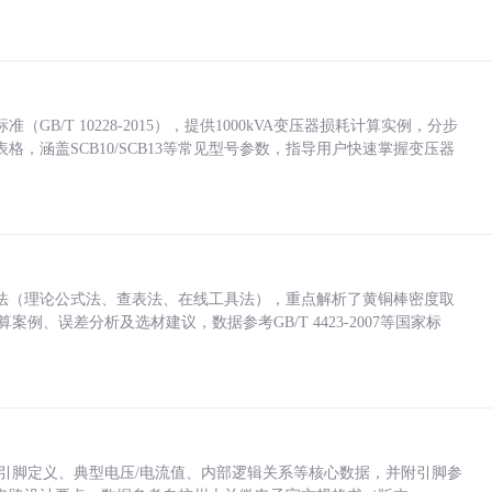
/T 10228-2015），提供1000kVA变压器损耗计算实例，分步
，涵盖SCB10/SCB13等常见型号参数，指导用户快速掌握变压器
法（理论公式法、查表法、在线工具法），重点解析了黄铜棒密度取
计算案例、误差分析及选材建议，数据参考GB/T 4423-2007等国家标
括各引脚定义、典型电压/电流值、内部逻辑关系等核心数据，并附引脚参