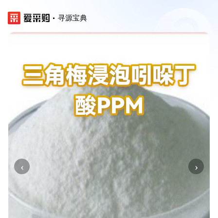
寻源宝典
‹
›