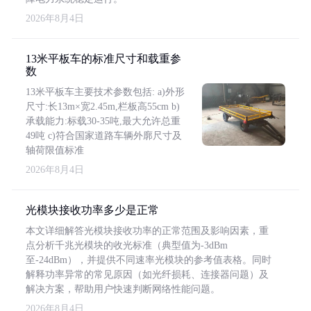
2026年8月4日
13米平板车的标准尺寸和载重参
数
13米平板车主要技术参数包括: a)外形
尺寸:长13m×宽2.45m,栏板高55cm b)
承载能力:标载30-35吨,最大允许总重
49吨 c)符合国家道路车辆外廓尺寸及
轴荷限值标准
2026年8月4日
光模块接收功率多少是正常
本文详细解答光模块接收功率的正常范围及影响因素，重
点分析千兆光模块的收光标准（典型值为-3dBm
至-24dBm），并提供不同速率光模块的参考值表格。同时
解释功率异常的常见原因（如光纤损耗、连接器问题）及
解决方案，帮助用户快速判断网络性能问题。
2026年8月4日