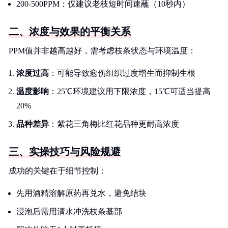
200-500PPM：仅建议老枝短时间速蘸（10秒内）
二、浓度与效果的平衡关系
PPM值并非越高越好，需考虑枝条状态与环境温度：
浓度过高
：可能导致愈伤组织过度增生而抑制生根
温度影响
：25℃环境建议用下限浓度，15℃可适当提高
20%
品种差异
：紫花三角梅比红花品种更耐高浓度
三、实操技巧与风险规避
成功的关键在于细节控制：
先用酒精溶解原药再兑水，避免结块
浸泡后需用清水冲洗枝条基部