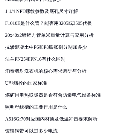
1-1/4 NPT螺纹参数及底孔尺寸详解
F1010E是什么管？能否用3205或3505代换
20x40x2镀锌方管单米重量计算与应用分析
抗渗混凝土中P6和P8膨胀剂分别加多少
法兰PN25和PN16有什么区别
消费者对洗衣机的核心需求调研与分析
U型螺栓的国家标准
煤矿用电热取暖器是否符合防爆电气设备标准
照明母线槽的主要作用是什么
A516Gr70对应国内材质及低温冲击要求解析
镀镍钢带可以过多少电流