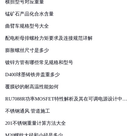
横担型号对应重量
锰矿石产品化合水含量
曲臂车规格型号大全
配电柜母排螺栓力矩要求及连接规范详解
膨胀螺丝尺寸是多少
镀锌方管有哪些常见规格和型号
D400球墨铸铁井盖重多少
覆膜砂的耐高温性能如何
RU7088R功率MOSFET特性解析及其在可调电源设计中的
实践
不锈钢通风 管道施工
201不锈钢重量计算方法大全
M20螺纹大径和小径是多少