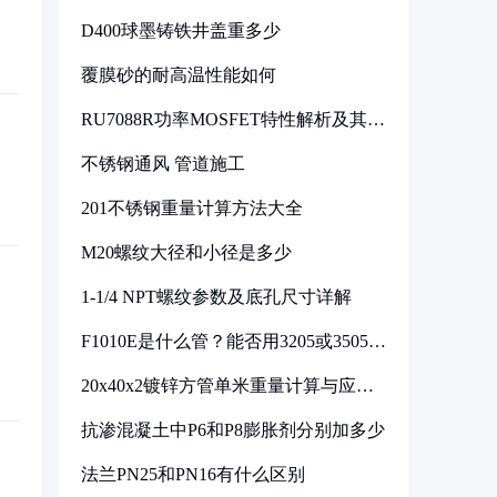
D400球墨铸铁井盖重多少
覆膜砂的耐高温性能如何
RU7088R功率MOSFET特性解析及其在
可调电源设计中的实践
不锈钢通风 管道施工
201不锈钢重量计算方法大全
M20螺纹大径和小径是多少
1-1/4 NPT螺纹参数及底孔尺寸详解
F1010E是什么管？能否用3205或3505代
换
20x40x2镀锌方管单米重量计算与应用
分析
抗渗混凝土中P6和P8膨胀剂分别加多少
法兰PN25和PN16有什么区别