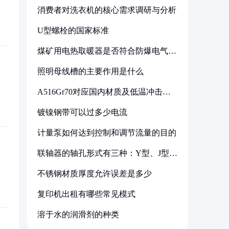
消费者对洗衣机的核心需求调研与分析
U型螺栓的国家标准
煤矿用电热取暖器是否符合防爆电气设
备标准
照明母线槽的主要作用是什么
A516Gr70对应国内材质及低温冲击要
求解析
镀镍钢带可以过多少电流
计量泵如何达到控制和调节流量的目的
联轴器的轴孔形式有三种：Y型、J型、
Z型
不锈钢材质厚度允许误差是多少
复印机出租有哪些常见模式
溶于水的润滑剂的种类