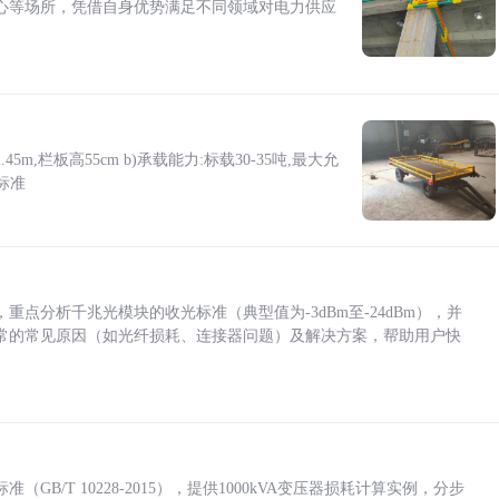
心等场所，凭借自身优势满足不同领域对电力供应
5m,栏板高55cm b)承载能力:标载30-35吨,最大允
标准
点分析千兆光模块的收光标准（典型值为-3dBm至-24dBm），并
常的常见原因（如光纤损耗、连接器问题）及解决方案，帮助用户快
/T 10228-2015），提供1000kVA变压器损耗计算实例，分步