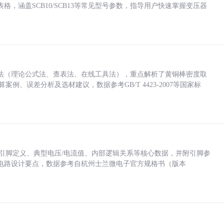
，涵盖SCB10/SCB13等常见型号参数，指导用户快速掌握变压器
法（理论公式法、查表法、在线工具法），重点解析了黄铜棒密度取
计算案例、误差分析及选材建议，数据参考GB/T 4423-2007等国家标
括各引脚定义、典型电压/电流值、内部逻辑关系等核心数据，并附引脚参
电路设计要点，数据参考自杭州士兰微电子官方规格书（版本