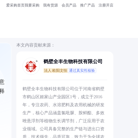
爱采购首页
我要采购
我有货源
会员产品
推广产品
注册开店
本文内容贡献来源：
鹤壁全丰生物科技有限公司
法人:欧阳文恒
通过真实性核验
意
鹤壁全丰生物科技有限公司位于河南省鹤壁
释
市鹤山区姬家山产业园区1号，成立于2016
年，专注农药、水溶肥料及农用机械的研发
生产，核心产品涵盖氯吡脲、胺鲜酯、多效
唑悬浮剂等植物生长调节剂，广泛应用于农
业领域。公司具备完整的生产链与进出口资
质，技术领先，品质可靠，致力于为全球农