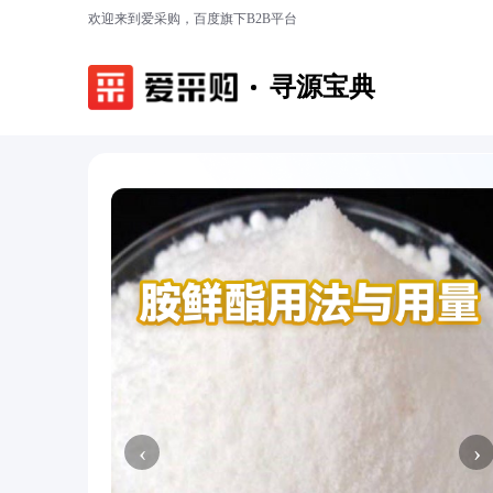
欢迎来到爱采购，百度旗下B2B平台
寻源宝典
‹
›